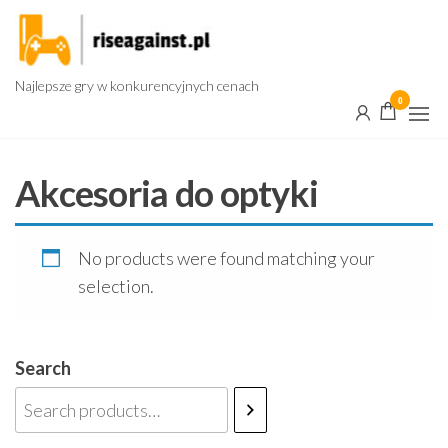
Przejdź
do
treści
Najlepsze gry w konkurencyjnych cenach
0
Akcesoria do optyki
No products were found matching your
selection.
Search