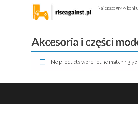
Przejdź
Najlepsze gry w konk
do
treści
Akcesoria i części mod
No products were found matching you