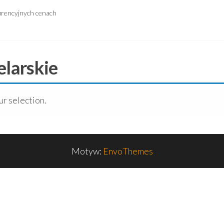
urencyjnych cenach
elarskie
r selection.
Motyw:
EnvoThemes