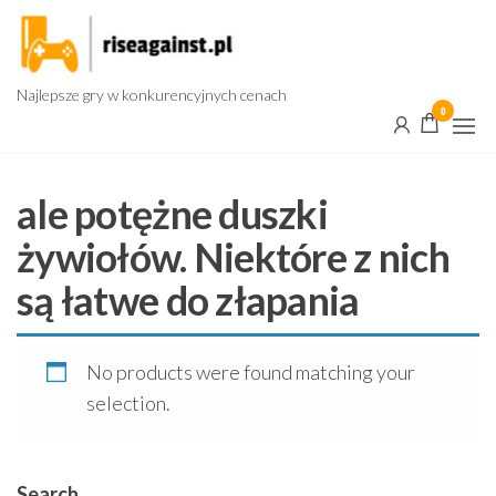
Przejdź
do
treści
Najlepsze gry w konkurencyjnych cenach
0
ale potężne duszki
żywiołów. Niektóre z nich
są łatwe do złapania
No products were found matching your
selection.
Search