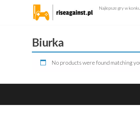
Przejdź
Najlepsze gry w konk
do
treści
Biurka
No products were found matching you