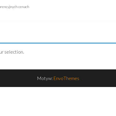
urencyjnych cenach
r selection.
Motyw:
EnvoThemes