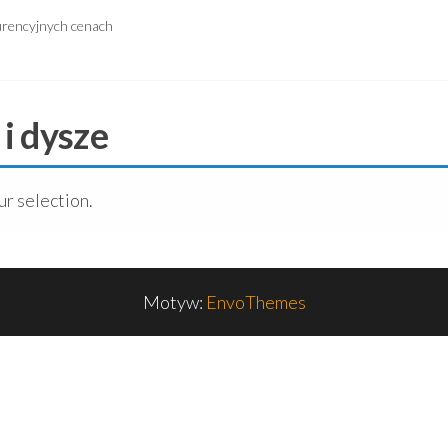
urencyjnych cenach
i dysze
r selection.
Motyw:
EnvoThemes