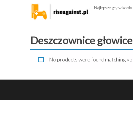
Przejdź
Najlepsze gry w konk
do
treści
Deszczownice głowice 
No products were found matching you