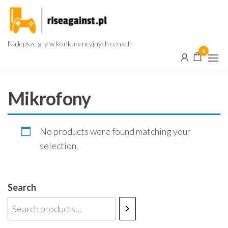
Przejdź
do
treści
Najlepsze gry w konkurencyjnych cenach
0
Mikrofony
No products were found matching your
selection.
Search