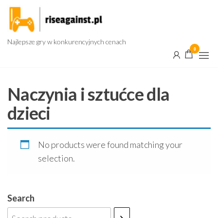
Przejdź
do
treści
Najlepsze gry w konkurencyjnych cenach
0
Naczynia i sztućce dla
dzieci
No products were found matching your
selection.
Search