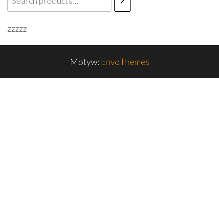
zzzzz
Motyw:
EnvoThemes