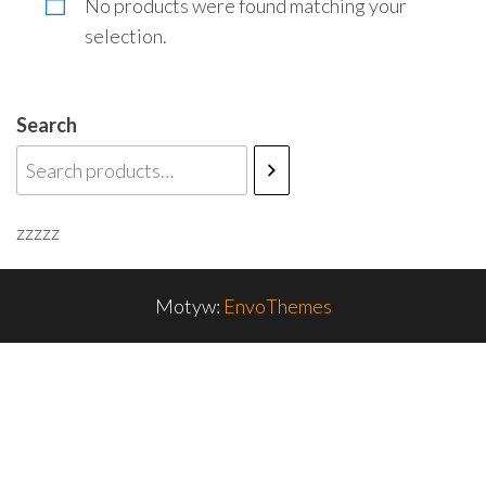
No products were found matching your
selection.
Search
zzzzz
Motyw:
EnvoThemes