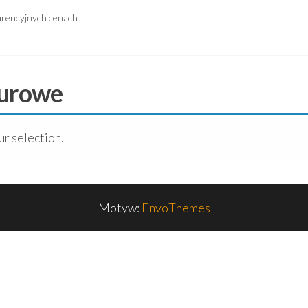
urencyjnych cenach
iurowe
r selection.
Motyw:
EnvoThemes