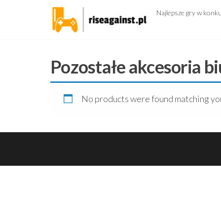
Przejdź
Najlepsze gry w konk
do
treści
Pozostałe akcesoria b
No products were found matching you