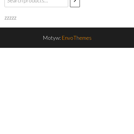
zzzzz
Motyw:
EnvoThemes