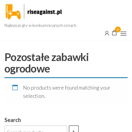
Przejdź
do
treści
Najlepsze gry w konkurencyjnych cenach
0
Pozostałe zabawki
ogrodowe
No products were found matching your
selection.
Search