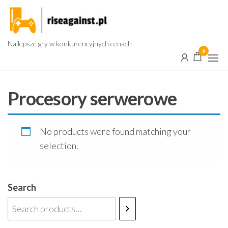
Przejdź
do
treści
Najlepsze gry w konkurencyjnych cenach
0
Procesory serwerowe
No products were found matching your
selection.
Search