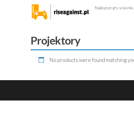
Przejdź
Najlepsze gry w konk
do
treści
Projektory
No products were found matching you