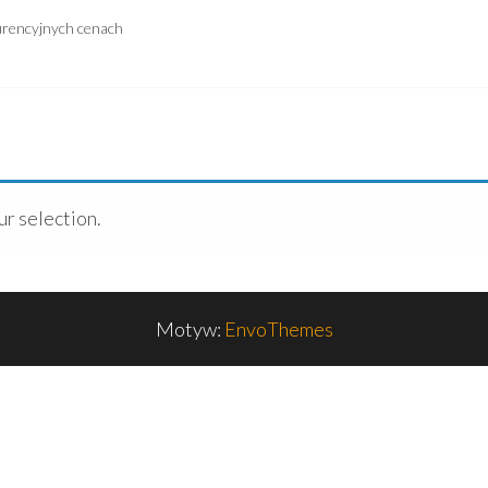
urencyjnych cenach
r selection.
Motyw:
EnvoThemes