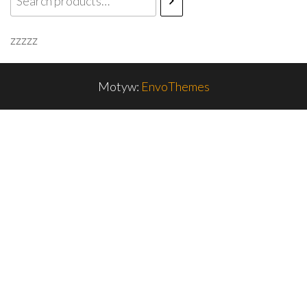
zzzzz
Motyw:
EnvoThemes