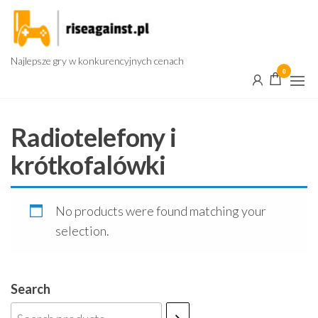
Przejdź
do
treści
Najlepsze gry w konkurencyjnych cenach
0
Radiotelefony i
krótkofalówki
No products were found matching your
selection.
Search