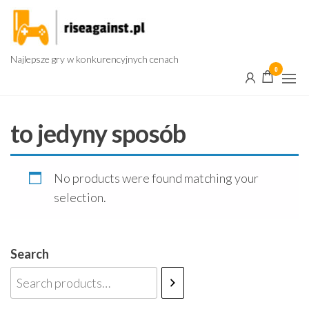
Przejdź
do
treści
Najlepsze gry w konkurencyjnych cenach
0
to jedyny sposób
No products were found matching your
selection.
Search