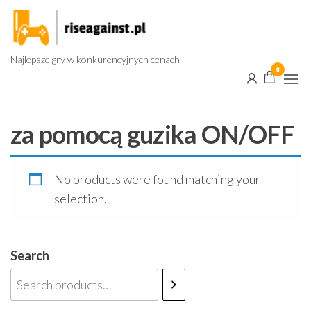
Przejdź
do
treści
Najlepsze gry w konkurencyjnych cenach
0
za pomocą guzika ON/OFF
No products were found matching your
selection.
Search