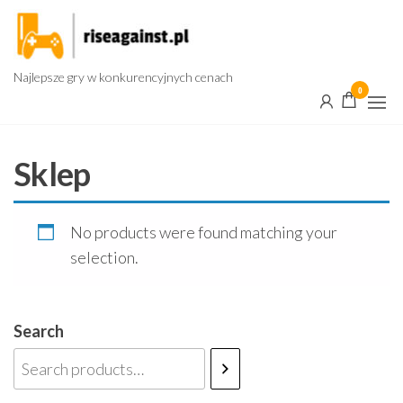
Przejdź
do
treści
Najlepsze gry w konkurencyjnych cenach
0
Sklep
No products were found matching your
selection.
Search