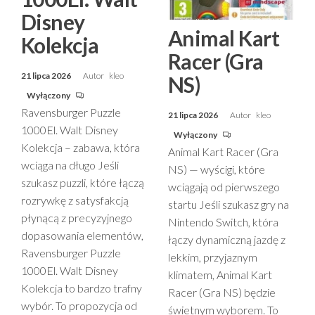
Disney
Animal Kart
Kolekcja
Racer (Gra
21 lipca 2026
Autor
kleo
NS)
Wyłączony
Ravensburger Puzzle
21 lipca 2026
Autor
kleo
1000El. Walt Disney
Wyłączony
Kolekcja – zabawa, która
Animal Kart Racer (Gra
wciąga na długo Jeśli
NS) — wyścigi, które
szukasz puzzli, które łączą
wciągają od pierwszego
rozrywkę z satysfakcją
startu Jeśli szukasz gry na
płynącą z precyzyjnego
Nintendo Switch, która
dopasowania elementów,
łączy dynamiczną jazdę z
Ravensburger Puzzle
lekkim, przyjaznym
1000El. Walt Disney
klimatem, Animal Kart
Kolekcja to bardzo trafny
Racer (Gra NS) będzie
wybór. To propozycja od
świetnym wyborem. To