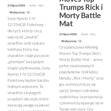
Trumps Rick i
21 lipca 2026
Autor
kleo
Wyłączony
Morty Battle
Sony Xperia 1 IV
Mat
12/256GB Fioletowy –
dla tych, którzy chcą
21 lipca 2026
Autor
kleo
więcej niż „zwykły”
Wyłączony
smartfon Jeśli szukasz
Gra planszowa Winning
telefonu, który ma
Moves Top Trumps Rick i
charakter i daje poczucie
Morty Battle Mat – areny
„premium” na każdym
pełne zwariowanych
etapie użytkowania, Sony
pojedynków Jeśli lubisz
Xperia 1 IV 12/256GB
klimaty „Rick i Morty” oraz
Fioletowy będzie bardzo
gry, w których liczy się
trafnym wyborem. To
spryt, tempo i odrobina
smartfon z kategorii
szaleństwa, ta propozycja
urządzeń dla osób, które
z pewnością wpasuje się w
zwracają uwagę na jakość
Twoje wieczory. Gra