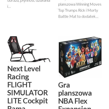
obrazu, płynność działania
planszowa Winning Moves
i…
Top Trumps Rick i Morty
Battle Mat to dodatek…
Next Level
Racing
FLIGHT
Gra
SIMULATOR
planszowa
LITE Cockpit
NBA Flex
Rama
Expansion