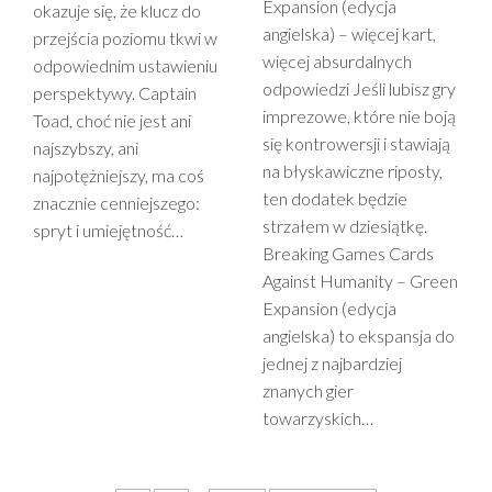
Expansion (edycja
okazuje się, że klucz do
angielska) – więcej kart,
przejścia poziomu tkwi w
więcej absurdalnych
odpowiednim ustawieniu
odpowiedzi Jeśli lubisz gry
perspektywy. Captain
imprezowe, które nie boją
Toad, choć nie jest ani
się kontrowersji i stawiają
najszybszy, ani
na błyskawiczne riposty,
najpotężniejszy, ma coś
ten dodatek będzie
znacznie cenniejszego:
strzałem w dziesiątkę.
spryt i umiejętność…
Breaking Games Cards
Against Humanity – Green
Expansion (edycja
angielska) to ekspansja do
jednej z najbardziej
znanych gier
towarzyskich…