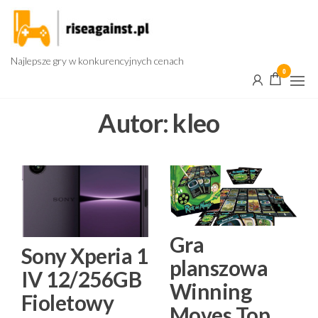
Przejdź
do
treści
Najlepsze gry w konkurencyjnych cenach
0
Autor:
kleo
Gra
Sony Xperia 1
planszowa
IV 12/256GB
Winning
Fioletowy
Moves Top