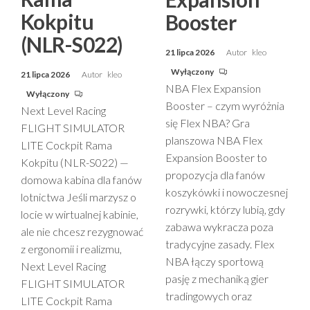
Kokpitu
Booster
(NLR-S022)
21 lipca 2026
Autor
kleo
Wyłączony
21 lipca 2026
Autor
kleo
NBA Flex Expansion
Wyłączony
Booster – czym wyróżnia
Next Level Racing
się Flex NBA? Gra
FLIGHT SIMULATOR
planszowa NBA Flex
LITE Cockpit Rama
Expansion Booster to
Kokpitu (NLR-S022) —
propozycja dla fanów
domowa kabina dla fanów
koszykówki i nowoczesnej
lotnictwa Jeśli marzysz o
rozrywki, którzy lubią, gdy
locie w wirtualnej kabinie,
zabawa wykracza poza
ale nie chcesz rezygnować
tradycyjne zasady. Flex
z ergonomii i realizmu,
NBA łączy sportową
Next Level Racing
pasję z mechaniką gier
FLIGHT SIMULATOR
tradingowych oraz
LITE Cockpit Rama