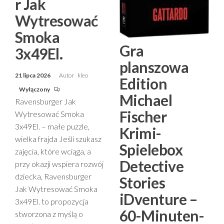
r Jak
Wytresować
Smoka
Gra
3x49El.
planszowa
21 lipca 2026
Autor
kleo
Edition
Wyłączony
Michael
Ravensburger Jak
Fischer
Wytresować Smoka
3x49El. – małe puzzle,
Krimi-
wielka frajda Jeśli szukasz
Spielebox
zajęcia, które wciąga, a
Detective
przy okazji wspiera rozwój
dziecka, Ravensburger
Stories
Jak Wytresować Smoka
iDventure –
3x49El. to propozycja
60-Minuten-
stworzona z myślą o