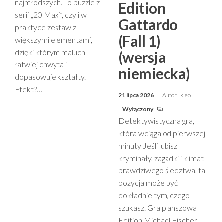
najmłodszych. To puzzle z
Edition
serii „20 Maxi”, czyli w
Gattardo
praktyce zestaw z
(Fall 1)
większymi elementami,
dzięki którym maluch
(wersja
łatwiej chwyta i
niemiecka)
dopasowuje kształty.
Efekt?…
21 lipca 2026
Autor
kleo
Wyłączony
Detektywistyczna gra,
która wciąga od pierwszej
minuty Jeśli lubisz
kryminały, zagadki i klimat
prawdziwego śledztwa, ta
pozycja może być
dokładnie tym, czego
szukasz. Gra planszowa
Edition Michael Fischer