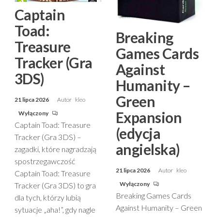
Captain
Toad:
Breaking
Treasure
Games Cards
Tracker (Gra
Against
3DS)
Humanity –
Green
21 lipca 2026
Autor
kleo
Expansion
Wyłączony
Captain Toad: Treasure
(edycja
Tracker (Gra 3DS) –
angielska)
zagadki, które nagradzają
spostrzegawczość
21 lipca 2026
Autor
kleo
Captain Toad: Treasure
Wyłączony
Tracker (Gra 3DS) to gra
Breaking Games Cards
dla tych, którzy lubią
Against Humanity – Green
sytuacje „aha!”, gdy nagle