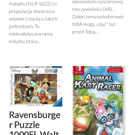
elementem rozszerzonej
Kokpitu (NLR-S022) to
rzeczywistości (AR).
propozycja stworzona
Dzięki temu bohaterowie
właśnie z myślą o takich
NBA mogą „ożyć” tuż
potrzebach. To
przed Tobą,…
minimalistyczna rama
kokpitu, która…
Ravensburge
r Puzzle
1000El. Walt