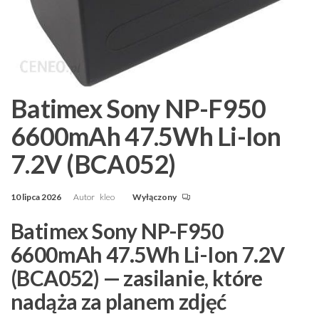
Batimex Sony NP-F950
6600mAh 47.5Wh Li-Ion
7.2V (BCA052)
10 lipca 2026
Autor
kleo
Wyłączony
Batimex Sony NP-F950
6600mAh 47.5Wh Li-Ion 7.2V
(BCA052) — zasilanie, które
nadąża za planem zdjęć