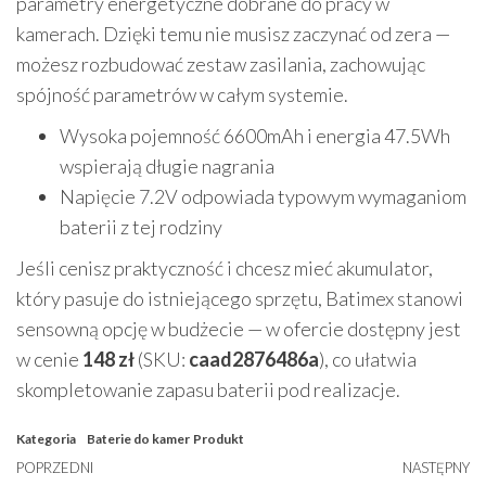
parametry energetyczne dobrane do pracy w
kamerach. Dzięki temu nie musisz zaczynać od zera —
możesz rozbudować zestaw zasilania, zachowując
spójność parametrów w całym systemie.
Wysoka pojemność 6600mAh i energia 47.5Wh
wspierają długie nagrania
Napięcie 7.2V odpowiada typowym wymaganiom
baterii z tej rodziny
Jeśli cenisz praktyczność i chcesz mieć akumulator,
który pasuje do istniejącego sprzętu, Batimex stanowi
sensowną opcję w budżecie — w ofercie dostępny jest
w cenie
148 zł
(SKU:
caad2876486a
), co ułatwia
skompletowanie zapasu baterii pod realizacje.
Kategoria
Baterie do kamer
Produkt
Nawigacja
Poprzedni
POPRZEDNI
NASTĘPNY
N