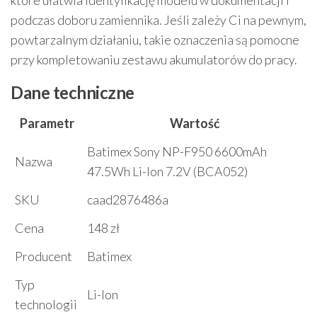
które ułatwia identyfikację modelu w dokumentacji i
podczas doboru zamiennika. Jeśli zależy Ci na pewnym,
powtarzalnym działaniu, takie oznaczenia są pomocne
przy kompletowaniu zestawu akumulatorów do pracy.
Dane techniczne
Parametr
Wartość
Batimex Sony NP-F950 6600mAh
Nazwa
47.5Wh Li-Ion 7.2V (BCA052)
SKU
caad2876486a
Cena
148 zł
Producent
Batimex
Typ
Li-Ion
technologii