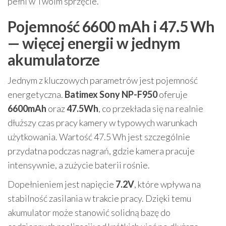
pełni w Twoim sprzęcie.
Pojemność 6600 mAh i 47.5 Wh
— więcej energii w jednym
akumulatorze
Jednym z kluczowych parametrów jest pojemność
energetyczna.
Batimex Sony NP-F950
oferuje
6600mAh
oraz
47.5Wh
, co przekłada się na realnie
dłuższy czas pracy kamery w typowych warunkach
użytkowania. Wartość 47.5 Wh jest szczególnie
przydatna podczas nagrań, gdzie kamera pracuje
intensywnie, a zużycie baterii rośnie.
Dopełnieniem jest napięcie
7.2V
, które wpływa na
stabilność zasilania w trakcie pracy. Dzięki temu
akumulator może stanowić solidną bazę do