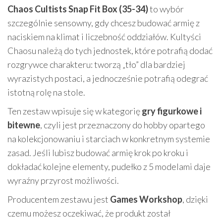
Chaos Cultists Snap Fit Box (35-34)
to wybór
szczególnie sensowny, gdy chcesz budować armię z
naciskiem na klimat i liczebność oddziałów. Kultyści
Chaosu należą do tych jednostek, które potrafią dodać
rozgrywce charakteru: tworzą „tło” dla bardziej
wyrazistych postaci, a jednocześnie potrafią odegrać
istotną rolę na stole.
Ten zestaw wpisuje się w kategorię
gry figurkowe i
bitewne
, czyli jest przeznaczony do hobby opartego
na kolekcjonowaniu i starciach w konkretnym systemie
zasad. Jeśli lubisz budować armię krok po kroku i
dokładać kolejne elementy, pudełko z 5 modelami daje
wyraźny przyrost możliwości.
Producentem zestawu jest
Games Workshop
, dzięki
czemu możesz oczekiwać, że produkt został