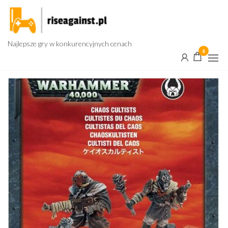
Przejdź
do
treści
Najlepsze gry w konkurencyjnych cenach
0