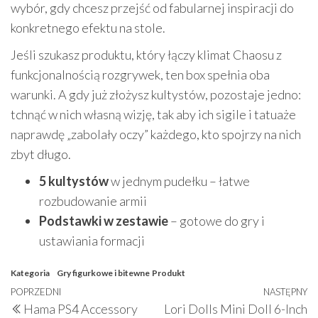
wybór, gdy chcesz przejść od fabularnej inspiracji do
konkretnego efektu na stole.
Jeśli szukasz produktu, który łączy klimat Chaosu z
funkcjonalnością rozgrywek, ten box spełnia oba
warunki. A gdy już złożysz kultystów, pozostaje jedno:
tchnąć w nich własną wizję, tak aby ich sigile i tatuaże
naprawdę „zabolały oczy” każdego, kto spojrzy na nich
zbyt długo.
5 kultystów
w jednym pudełku – łatwe
rozbudowanie armii
Podstawki w zestawie
– gotowe do gry i
ustawiania formacji
Kategoria
Gry figurkowe i bitewne
Produkt
Nawigacja
Poprzedni
POPRZEDNI
NASTĘPNY
N
Hama PS4 Accessory
Lori Dolls Mini Doll 6-Inch
wpis
w