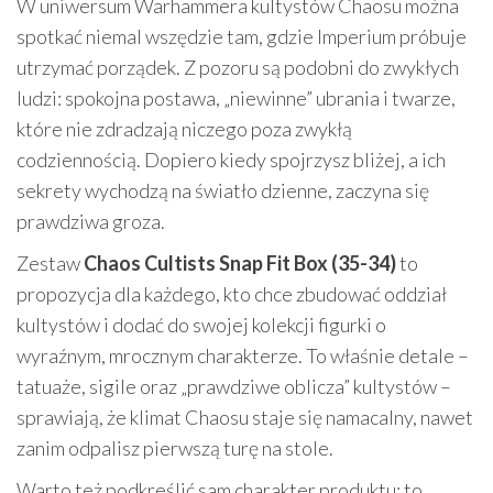
W uniwersum Warhammera kultystów Chaosu można
spotkać niemal wszędzie tam, gdzie Imperium próbuje
utrzymać porządek. Z pozoru są podobni do zwykłych
ludzi: spokojna postawa, „niewinne” ubrania i twarze,
które nie zdradzają niczego poza zwykłą
codziennością. Dopiero kiedy spojrzysz bliżej, a ich
sekrety wychodzą na światło dzienne, zaczyna się
prawdziwa groza.
Zestaw
Chaos Cultists Snap Fit Box (35-34)
to
propozycja dla każdego, kto chce zbudować oddział
kultystów i dodać do swojej kolekcji figurki o
wyraźnym, mrocznym charakterze. To właśnie detale –
tatuaże, sigile oraz „prawdziwe oblicza” kultystów –
sprawiają, że klimat Chaosu staje się namacalny, nawet
zanim odpalisz pierwszą turę na stole.
Warto też podkreślić sam charakter produktu: to