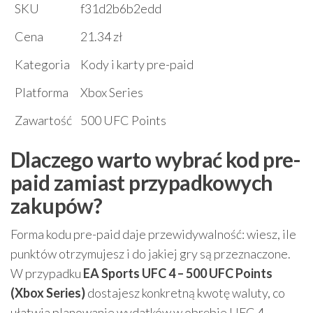
SKU
f31d2b6b2edd
Cena
21.34 zł
Kategoria
Kody i karty pre-paid
Platforma
Xbox Series
Zawartość
500 UFC Points
Dlaczego warto wybrać kod pre-
paid zamiast przypadkowych
zakupów?
Forma kodu pre-paid daje przewidywalność: wiesz, ile
punktów otrzymujesz i do jakiej gry są przeznaczone.
W przypadku
EA Sports UFC 4 – 500 UFC Points
(Xbox Series)
dostajesz konkretną kwotę waluty, co
ułatwia planowanie wydatków w obrębie UFC 4.