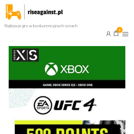
Przejdź
do
treści
Najlepsze gry w konkurencyjnych cenach
0