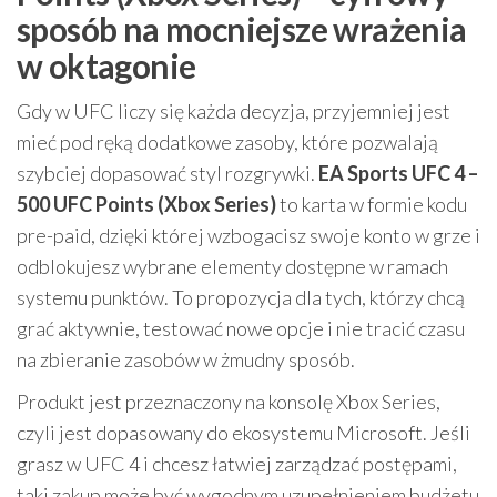
sposób na mocniejsze wrażenia
w oktagonie
Gdy w UFC liczy się każda decyzja, przyjemniej jest
mieć pod ręką dodatkowe zasoby, które pozwalają
szybciej dopasować styl rozgrywki.
EA Sports UFC 4 –
500 UFC Points (Xbox Series)
to karta w formie kodu
pre-paid, dzięki której wzbogacisz swoje konto w grze i
odblokujesz wybrane elementy dostępne w ramach
systemu punktów. To propozycja dla tych, którzy chcą
grać aktywnie, testować nowe opcje i nie tracić czasu
na zbieranie zasobów w żmudny sposób.
Produkt jest przeznaczony na konsolę Xbox Series,
czyli jest dopasowany do ekosystemu Microsoft. Jeśli
grasz w UFC 4 i chcesz łatwiej zarządzać postępami,
taki zakup może być wygodnym uzupełnieniem budżetu