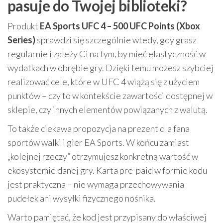
pasuje do Twojej biblioteki?
Produkt
EA Sports UFC 4 – 500 UFC Points (Xbox
Series)
sprawdzi się szczególnie wtedy, gdy grasz
regularnie i zależy Ci na tym, by mieć elastyczność w
wydatkach w obrębie gry. Dzięki temu możesz szybciej
realizować cele, które w UFC 4 wiążą się z użyciem
punktów – czy to w kontekście zawartości dostępnej w
sklepie, czy innych elementów powiązanych z walutą.
To także ciekawa propozycja na prezent dla fana
sportów walki i gier EA Sports. W końcu zamiast
„kolejnej rzeczy” otrzymujesz konkretną wartość w
ekosystemie danej gry. Karta pre-paid w formie kodu
jest praktyczna – nie wymaga przechowywania
pudełek ani wysyłki fizycznego nośnika.
Warto pamiętać, że kod jest przypisany do właściwej