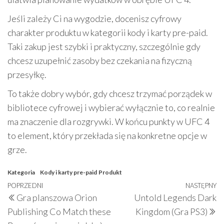
Jeśli zależy Ci na wygodzie, docenisz cyfrowy
charakter produktu w kategorii kody i karty pre-paid.
Taki zakup jest szybki i praktyczny, szczególnie gdy
chcesz uzupełnić zasoby bez czekania na fizyczną
przesyłkę.
To także dobry wybór, gdy chcesz trzymać porządek w
bibliotece cyfrowej i wybierać wyłącznie to, co realnie
ma znaczenie dla rozgrywki. W końcu punkty w UFC 4
to element, który przekłada się na konkretne opcje w
grze.
Kategoria
Kody i karty pre-paid
Produkt
Nawigacja
Poprzedni
POPRZEDNI
NASTĘPNY
N
Gra planszowa Orion
Untold Legends Dark
wpisu
wpis
w
Publishing Co Match these
Kingdom (Gra PS3)