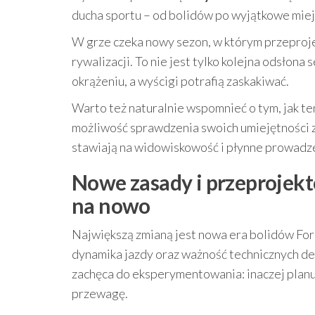
ducha sportu – od bolidów po wyjątkowe mie
W grze czeka nowy sezon, w którym przeproj
rywalizacji. To nie jest tylko kolejna odsłona 
okrążeniu, a wyścigi potrafią zaskakiwać.
Warto też naturalnie wspomnieć o tym, jak te
możliwość sprawdzenia swoich umiejętności za
stawiają na widowiskowość i płynne prowadz
Nowe zasady i przeprojekt
na nowo
Największą zmianą jest nowa era bolidów Fo
dynamika jazdy oraz ważność technicznych dec
zachęca do eksperymentowania: inaczej planuj
przewagę.