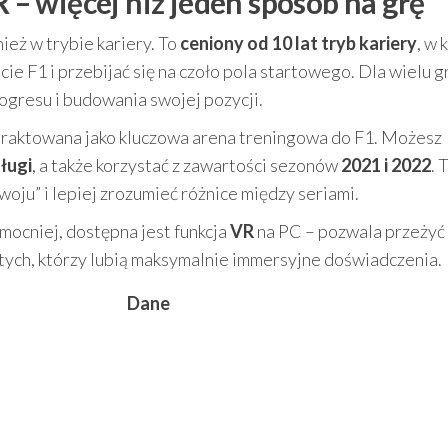
R – więcej niż jeden sposób na grę
eż w trybie kariery. To
ceniony od 10 lat tryb kariery
, w 
e F1 i przebijać się na czoło pola startowego. Dla wielu g
progresu i budowania swojej pozycji.
 traktowana jako kluczowa arena treningowa do F1. Możesz
długi
, a także korzystać z zawartości sezonów
2021 i 2022
. 
woju” i lepiej zrozumieć różnice między seriami.
mocniej, dostępna jest funkcja
VR
na PC – pozwala przeżyć
a tych, którzy lubią maksymalnie immersyjne doświadczenia.
Dane