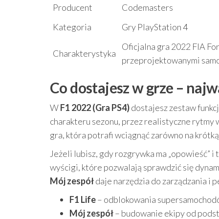
Producent
Codemasters
Kategoria
Gry PlayStation 4
Oficjalna gra 2022 FIA F
Charakterystyka
przeprojektowanymi sam
Co dostajesz w grze – naj
W
F1 2022 (Gra PS4)
dostajesz zestaw funkcj
charakteru sezonu, przez realistyczne rytmy 
gra, która potrafi wciągnąć zarówno na krótką
Jeżeli lubisz, gdy rozgrywka ma „opowieść” i
wyścigi, które pozwalają sprawdzić się dynam
Mój zespół
daje narzędzia do zarządzania i p
F1 Life
– odblokowania supersamochodów
Mój zespół
– budowanie ekipy od podst