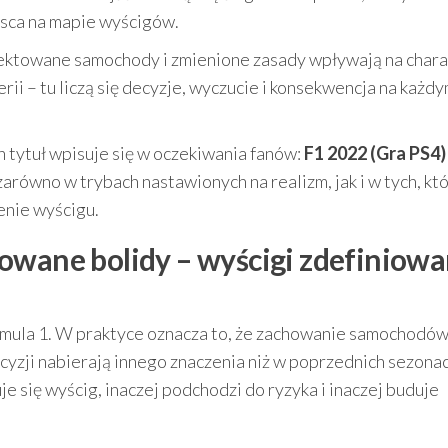
jsca na mapie wyścigów.
ektowane samochody i zmienione zasady wpływają na chara
serii – tu liczą się decyzje, wyczucie i konsekwencja na każd
n tytuł wpisuje się w oczekiwania fanów:
F1 2022 (Gra PS4)
równo w trybach nastawionych na realizm, jak i w tych, kt
enie wyścigu.
owane bolidy – wyścigi zdefiniow
rmula 1. W praktyce oznacza to, że zachowanie samochodów
yzji nabierają innego znaczenia niż w poprzednich sezonac
e się wyścig, inaczej podchodzi do ryzyka i inaczej buduje