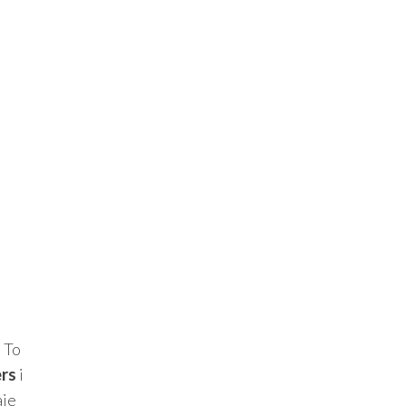
 To
rs
i
aje