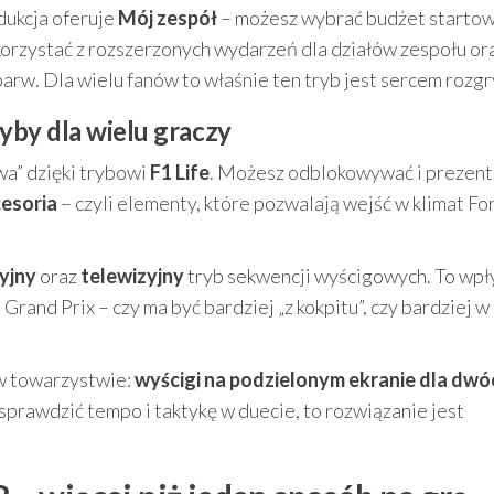
odukcja oferuje
Mój zespół
– możesz wybrać budżet startow
orzystać z rozszerzonych wydarzeń dla działów zespołu or
arw. Dla wielu fanów to właśnie ten tryb jest sercem rozgr
yby dla wielu graczy
a” dzięki trybowi
F1 Life
. Możesz odblokowywać i prezen
cesoria
– czyli elementy, które pozwalają wejść w klimat Fo
yjny
oraz
telewizyjny
tryb sekwencji wyścigowych. To wpł
Grand Prix – czy ma być bardziej „z kokpitu”, czy bardziej w 
 w towarzystwie:
wyścigi na podzielonym ekranie dla dwó
sprawdzić tempo i taktykę w duecie, to rozwiązanie jest