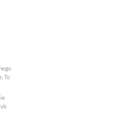
lnego
e. To
ie
ryb