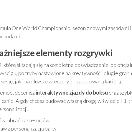
ormula One World Championship, sezon z nowymi zasadami i
ochodami
ważniejsze elementy rozgrywki
i, które składają się na kompletne doświadczenie: od oficja
wyścigu, po tryby nastawione na kreatywność i długie grani
 sesję, jak i na dłuższe wieczory z rozbudowaną karierą.
 tempo, docenisz
interaktywne zjazdy do boksu
oraz szybk
icznie. A gdy chcesz budować własną drogę w świecie F1, t
ersonalizacji.
, ubrań i akcesoriów
aw z personalizacją barw