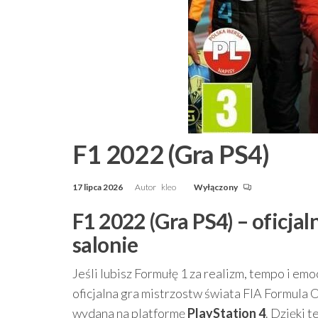
F1 2022 (Gra PS4)
17 lipca 2026
Autor
kleo
Wyłączony
F1 2022 (Gra PS4) – oficj
salonie
Jeśli lubisz Formułę 1 za realizm, tempo i emo
oficjalna gra mistrzostw świata FIA Formul
wydana na platformę
PlayStation 4
. Dzięki 