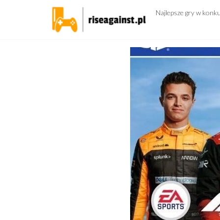
Przejdź
Najlepsze gry w konk
do
treści