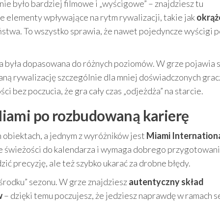
nie było bardziej filmowe i „wyścigowe” – znajdziesz tu
kże elementy wpływające na rytm rywalizacji, takie jak
okrąż
stwa. To wszystko sprawia, że nawet pojedyncze wyścigi p
cja była dopasowana do różnych poziomów. W grze pojawia s
ną rywalizację szczególnie dla mniej doświadczonych grac
i bez poczucia, że gra cały czas „odjeżdża” na starcie.
d Miami po rozbudowaną karierę
h obiektach, a jednym z wyróżników jest
Miami Internation
je świeżości do kalendarza i wymaga dobrego przygotowania
zić precyzję, ale też szybko ukarać za drobne błędy.
w środku” sezonu. W grze znajdziesz
autentyczny skład
w
– dzięki temu poczujesz, że jedziesz naprawdę w ramach 