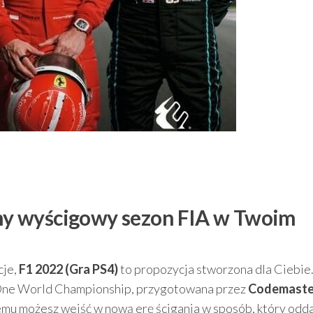
alny wyścigowy sezon FIA w Twoim
cje,
F1 2022 (Gra PS4)
to propozycja stworzona dla Ciebie.
a One World Championship, przygotowana przez
Codemaste
temu możesz wejść w nową erę ścigania w sposób, który odd