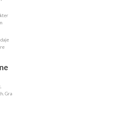
kter
ym
daje
óre
ane
,
h. Gra