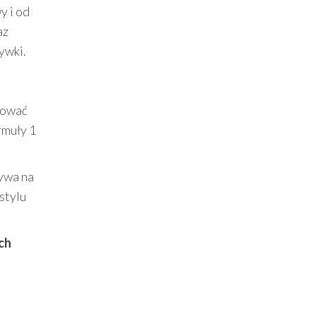
y i od
az
ywki.
tować
rmuły 1
ywa na
stylu
ch