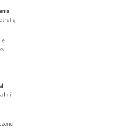
enia
otrafią
ię
zy.
al
 linii
sezonu