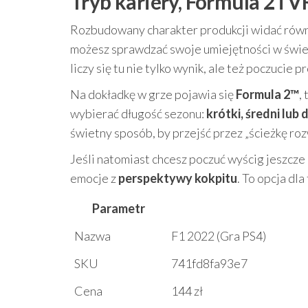
Tryb kariery, Formula 2 i V
Rozbudowany charakter produkcji widać równi
możesz sprawdzać swoje umiejętności w świeci
liczy się tu nie tylko wynik, ale też poczucie 
Na dokładkę w grze pojawia się
Formula 2™
,
wybierać długość sezonu:
krótki, średni lub 
świetny sposób, by przejść przez „ścieżkę roz
Jeśli natomiast chcesz poczuć wyścig jeszcze 
emocje z
perspektywy kokpitu
. To opcja dl
Parametr
Nazwa
F1 2022 (Gra PS4)
SKU
741fd8fa93e7
Cena
144 zł