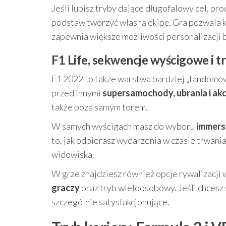
Jeśli lubisz tryby dające długofalowy cel, pr
podstaw tworzyć własną ekipę. Gra pozwala k
zapewnia większe możliwości personalizacji b
F1 Life, sekwencje wyścigowe i tr
F1 2022 to także warstwa bardziej „fandomow
przed innymi
supersamochody, ubrania i ak
także poza samym torem.
W samych wyścigach masz do wyboru
immers
to, jak odbierasz wydarzenia w czasie trwania 
widowiska.
W grze znajdziesz również opcje rywalizacji
graczy
oraz tryb wieloosobowy. Jeśli chcesz 
szczególnie satysfakcjonujące.