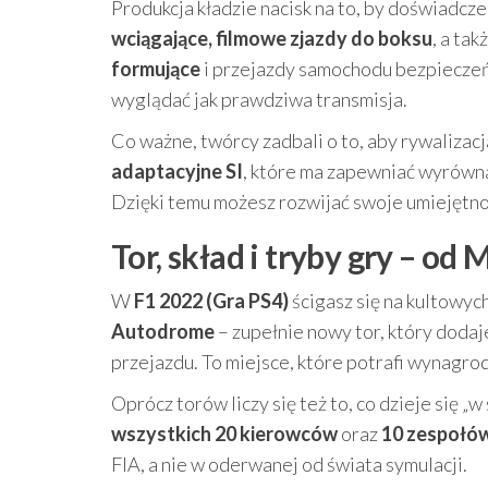
Produkcja kładzie nacisk na to, by doświadcze
wciągające, filmowe zjazdy do boksu
, a ta
formujące
i przejazdy samochodu bezpieczeń
wyglądać jak prawdziwa transmisja.
Co ważne, twórcy zadbali o to, aby rywaliza
adaptacyjne SI
, które ma zapewniać wyrówna
Dzięki temu możesz rozwijać swoje umiejętnośc
Tor, skład i tryby gry – o
W
F1 2022 (Gra PS4)
ścigasz się na kultowyc
Autodrome
– zupełnie nowy tor, który doda
przejazdu. To miejsce, które potrafi wynagrod
Oprócz torów liczy się też to, co dzieje się „
wszystkich 20 kierowców
oraz
10 zespołó
FIA, a nie w oderwanej od świata symulacji.