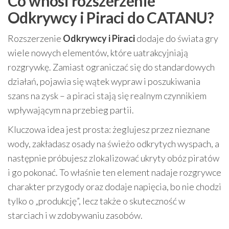
Co wnosi rozszerzenie
Odkrywcy i Piraci do CATANU?
Rozszerzenie
Odkrywcy i Piraci
dodaje do świata gry
wiele nowych elementów, które uatrakcyjniają
rozgrywkę. Zamiast ograniczać się do standardowych
działań, pojawia się wątek wypraw i poszukiwania
szans na zysk – a piraci stają się realnym czynnikiem
wpływającym na przebieg partii.
Kluczowa idea jest prosta: żeglujesz przez nieznane
wody, zakładasz osady na świeżo odkrytych wyspach, a
następnie próbujesz zlokalizować ukryty obóz piratów
i go pokonać. To właśnie ten element nadaje rozgrywce
charakter przygody oraz dodaje napięcia, bo nie chodzi
tylko o „produkcję”, lecz także o skuteczność w
starciach i w zdobywaniu zasobów.