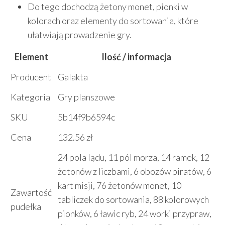
Do tego dochodzą żetony monet, pionki w
kolorach oraz elementy do sortowania, które
ułatwiają prowadzenie gry.
Element
Ilość / informacja
Producent
Galakta
Kategoria
Gry planszowe
SKU
5b14f9b6594c
Cena
132.56 zł
24 pola lądu, 11 pól morza, 14 ramek, 12
żetonów z liczbami, 6 obozów piratów, 6
kart misji, 76 żetonów monet, 10
Zawartość
tabliczek do sortowania, 88 kolorowych
pudełka
pionków, 6 ławic ryb, 24 worki przypraw,