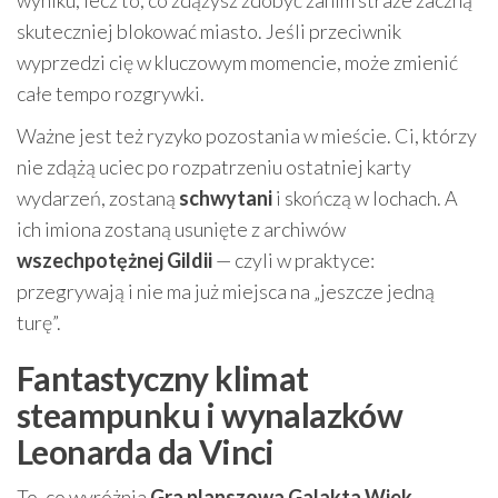
wyniku, lecz to, co zdążysz zdobyć zanim straże zaczną
skuteczniej blokować miasto. Jeśli przeciwnik
wyprzedzi cię w kluczowym momencie, może zmienić
całe tempo rozgrywki.
Ważne jest też ryzyko pozostania w mieście. Ci, którzy
nie zdążą uciec po rozpatrzeniu ostatniej karty
wydarzeń, zostaną
schwytani
i skończą w lochach. A
ich imiona zostaną usunięte z archiwów
wszechpotężnej Gildii
— czyli w praktyce:
przegrywają i nie ma już miejsca na „jeszcze jedną
turę”.
Fantastyczny klimat
steampunku i wynalazków
Leonarda da Vinci
To, co wyróżnia
Gra planszowa Galakta Wiek