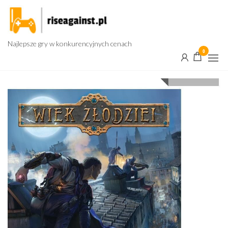
Przejdź
do
treści
Najlepsze gry w konkurencyjnych cenach
0