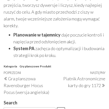
przejścia, tworzysz dywersje i liczysz, kiedy najlepiej
ruszyć do celu. A gdy miasto przechodzi z ciszy w
alarm, twoje wcześniejsze założenia mogą wymagać
korekty.
Planowanie w tajemnicy
daje poczucie kontroli i
napięcia przed odsłonięciem akcji.
System PA
zachęca do optymalizacji i budowania
strategii krok po kroku.
Kategoria
Gry planszowe
Produkt
Nawigacja
Poprzedni
POPRZEDNI
NASTĘPNY
N
Gra planszowa
Piatnik Astronomiczne
wpisu
wpis
w
Ravensburger Hocus
karty do gry 1172
Pocus (wersja angielska)
Search