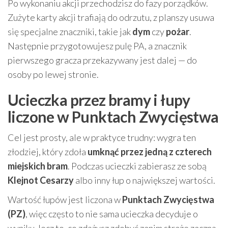
Po wykonaniu akcji przechodzisz do fazy porządków.
Zużyte karty akcji trafiają do odrzutu, z planszy usuwa
się specjalne znaczniki, takie jak
dym
czy
pożar
.
Następnie przygotowujesz pulę PA, a znacznik
pierwszego gracza przekazywany jest dalej — do
osoby po lewej stronie.
Ucieczka przez bramy i łupy
liczone w Punktach Zwycięstwa
Cel jest prosty, ale w praktyce trudny: wygra ten
złodziej, który zdoła
umknąć przez jedną z czterech
miejskich bram
. Podczas ucieczki zabierasz ze sobą
Klejnot Cesarzy
albo inny łup o największej wartości.
Wartość łupów jest liczona w
Punktach Zwycięstwa
(PZ)
, więc często to nie sama ucieczka decyduje o