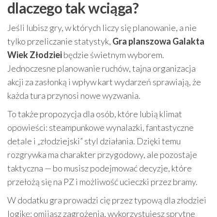
dlaczego tak wciąga?
Jeśli lubisz gry, w których liczy się planowanie, a nie
tylko przeliczanie statystyk,
Gra planszowa Galakta
Wiek Złodziei
będzie świetnym wyborem.
Jednoczesne planowanie ruchów, tajna organizacja
akcji za zasłonką i wpływ kart wydarzeń sprawiają, że
każda tura przynosi nowe wyzwania.
To także propozycja dla osób, które lubią klimat
opowieści: steampunkowe wynalazki, fantastyczne
detale i „złodziejski” styl działania. Dzięki temu
rozgrywka ma charakter przygodowy, ale pozostaje
taktyczna — bo musisz podejmować decyzje, które
przełożą się na PZ i możliwość ucieczki przez bramy.
W dodatku gra prowadzi cię przez typową dla złodziei
logikę: omijasz zagrożenia, wykorzystujesz sprytne