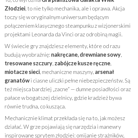
Złodziei
, to nie tylko mechanika, ale i oprawa. Akcja
toczy się w oryginalnym uniwersum będącym
połączeniem klasycznego steampunku z wizjonerskimi
projektami Leonarda da Vinci oraz odrobiną magii.
W świecie gry znajdziesz elementy, które od razu
budują wyobraźnię:
nakręcane, drewniane sowy
,
tresowane szczury
,
zabójcze kusze ręczne
,
miotacze sieci
, mechaniczne maszyny,
arsenał
granatów
i ciasne uliczki pełne niebezpieczeństw. Są
też miejsca bardziej „zacne” — dumne posiadłości oraz
pałace w bogatszej dzielnicy, gdzie kradzież bywa
równie trudna, co kusząca.
Mechanicznie klimat przekłada się na to, jak możesz
działać. W grze pojawiają się narzędzia i manewry
inspirowane sprytem złodziei: omijanie strażników,