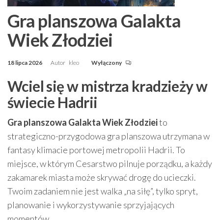
Gra planszowa Galakta
Wiek Złodziei
18 lipca 2026
Autor
kleo
Wyłączony
Wciel się w mistrza kradzieży w
świecie Hadrii
Gra planszowa Galakta Wiek Złodziei
to
strategiczno-przygodowa gra planszowa utrzymana w
fantasy klimacie portowej metropolii Hadrii. To
miejsce, w którym Cesarstwo pilnuje porządku, a każdy
zakamarek miasta może skrywać drogę do ucieczki.
Twoim zadaniem nie jest walka „na siłę”, tylko spryt,
planowanie i wykorzystywanie sprzyjających
momentów.