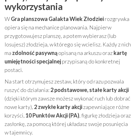
wykorzystania
W
Gra planszowa Galakta Wiek Złodziei
rozgrywka
opiera się na mechanice planowania. Najpierw
przygotowujesz planszę, a potem wybierasz (lub
losujesz) złodzieja, w którego się wcielisz. Każdy z nich
ma
zdolność pasywną
opisaną na arkuszu oraz
kartę
umiejętności specjalnej
przypisaną do konkretnej
postaci.
Na start otrzymujesz zestaw, który od razu pozwala
ruszyć do działania:
2 podstawowe, stałe karty akcji
(dzięki którym zawsze możesz wykonać ruch lub dobrać
nowe karty),
2 zwykłe karty akcji
zapewniające różne
korzyści,
10 Punktów Akcji (PA)
, figurkę złodzieja oraz
zasłonkę, za pomocą której układasz swoje posunięcia
w tajemnicy.