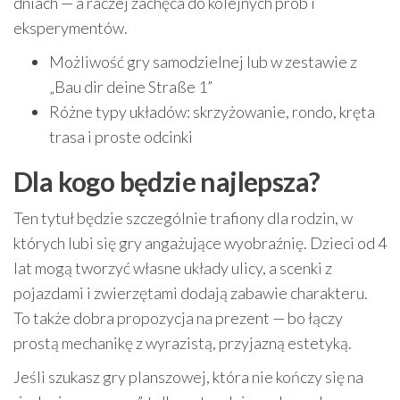
dniach — a raczej zachęca do kolejnych prób i
eksperymentów.
Możliwość gry samodzielnej lub w zestawie z
„Bau dir deine Straße 1”
Różne typy układów: skrzyżowanie, rondo, kręta
trasa i proste odcinki
Dla kogo będzie najlepsza?
Ten tytuł będzie szczególnie trafiony dla rodzin, w
których lubi się gry angażujące wyobraźnię. Dzieci od 4
lat mogą tworzyć własne układy ulicy, a scenki z
pojazdami i zwierzętami dodają zabawie charakteru.
To także dobra propozycja na prezent — bo łączy
prostą mechanikę z wyrazistą, przyjazną estetyką.
Jeśli szukasz gry planszowej, która nie kończy się na