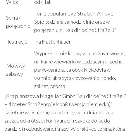
Wiek
od 4 lat
Teil 2 popularnego Straßen-Anlege-
Seria /
Spiels; działa samodzielnie oraz w
połączenie
połączeniu z „Bau dir deine Straße 1”
Ilustracje
Ina Hattenhauer
Wyprzedzanie krowy w mlecznym wozie,
unikanie wiewiórki w pędzącym orzechu,
Motywy
parkowanie auta obok krokodyla w
zabawy
wannie; układy: skrzyżowanie, rondo,
zakręt, prosta
„Gra planszowa Magellan Gmbh Bau dir deine Straße 2
– 4 Meter Straßenspielspaß (wersja niemiecka)”
świetnie wpisuje się w rodzinny rytm dnia: można
zacząć od krótszej konfiguracji i szybko dojść do
bardziej rozbudowanej trasy. W praktyce to gra, która