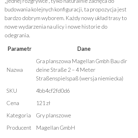
„jednej rozgrywce”, tylko naturalnie zachęca do
budowania kolejnych konfiguracji, ta propozycja jest
bardzo dobrym wyborem. Każdy nowy układ trasy to
nowe wydarzenia na ulicy i nowe historie do
odegrania.
Parametr
Dane
Gra planszowa Magellan Gmbh Bau dir
Nazwa
deine Straße 2 – 4 Meter
Straßenspielspaß (wersja niemiecka)
SKU
4bb4cf2fd0d6
Cena
121 zł
Kategoria
Gry planszowe
Producent
Magellan GmbH