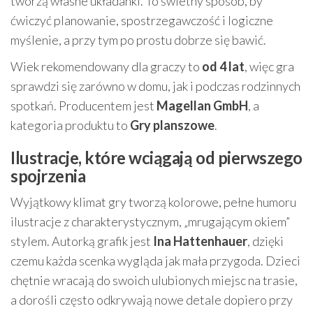
tworzą własne układanki. To świetny sposób, by
ćwiczyć planowanie, spostrzegawczość i logiczne
myślenie, a przy tym po prostu dobrze się bawić.
Wiek rekomendowany dla graczy to
od 4 lat
, więc gra
sprawdzi się zarówno w domu, jak i podczas rodzinnych
spotkań. Producentem jest
Magellan GmbH
, a
kategoria produktu to
Gry planszowe
.
Ilustracje, które wciągają od pierwszego
spojrzenia
Wyjątkowy klimat gry tworzą kolorowe, pełne humoru
ilustracje z charakterystycznym, „mrugającym okiem”
stylem. Autorką grafik jest
Ina Hattenhauer
, dzięki
czemu każda scenka wygląda jak mała przygoda. Dzieci
chętnie wracają do swoich ulubionych miejsc na trasie,
a dorośli często odkrywają nowe detale dopiero przy