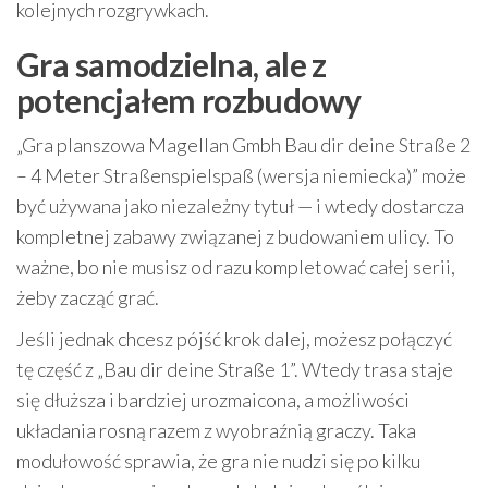
kolejnych rozgrywkach.
Gra samodzielna, ale z
potencjałem rozbudowy
„Gra planszowa Magellan Gmbh Bau dir deine Straße 2
– 4 Meter Straßenspielspaß (wersja niemiecka)” może
być używana jako niezależny tytuł — i wtedy dostarcza
kompletnej zabawy związanej z budowaniem ulicy. To
ważne, bo nie musisz od razu kompletować całej serii,
żeby zacząć grać.
Jeśli jednak chcesz pójść krok dalej, możesz połączyć
tę część z „Bau dir deine Straße 1”. Wtedy trasa staje
się dłuższa i bardziej urozmaicona, a możliwości
układania rosną razem z wyobraźnią graczy. Taka
modułowość sprawia, że gra nie nudzi się po kilku