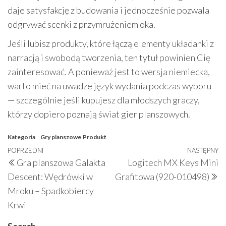
daje satysfakcję z budowania i jednocześnie pozwala
odgrywać scenki z przymrużeniem oka.
Jeśli lubisz produkty, które łączą elementy układanki z
narracją i swobodą tworzenia, ten tytuł powinien Cię
zainteresować. A ponieważ jest to wersja niemiecka,
warto mieć na uwadze język wydania podczas wyboru
— szczególnie jeśli kupujesz dla młodszych graczy,
którzy dopiero poznają świat gier planszowych.
Kategoria
Gry planszowe
Produkt
Nawigacja
Poprzedni
POPRZEDNI
NASTĘPNY
N
Gra planszowa Galakta
Logitech MX Keys Mini
wpisu
wpis
w
Descent: Wędrówki w
Grafitowa (920-010498)
Mroku – Spadkobiercy
Krwi