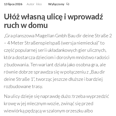
13 lipca 2026
Autor
kleo
Wyłączony
Ułóż własną ulicę i wprowadź
ruch w domu
„Gra planszowa Magellan Gmbh Bau dir deine Straße 2
– 4 Meter Straßenspielspaß (wersja niemiecka)” to
część popularnej serii układankowych gier ulicznych,
która dostarcza dzieciom i dorosłym mnóstwo radości
z budowania. Ten wariant działa jako osobna gra, ale
równie dobrze sprawdza się w połączeniu z „Bau dir
deine Straße 1”, tworząc jeszcze dłuższe i bardziej
rozbudowane trasy.
Na ulicy dzieje się naprawdę dużo: trzeba wyprzedzić
krowę w jej mlecznym wozie, zwinąć się przed
wiewiórką pędzącą w szalonym orzeszku albo