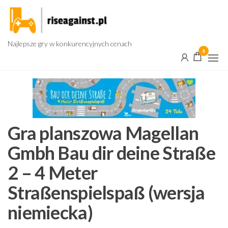
Przejdź
do
treści
Najlepsze gry w konkurencyjnych cenach
0
Gra planszowa Magellan
Gmbh Bau dir deine Straße
2 – 4 Meter
Straßenspielspaß (wersja
niemiecka)