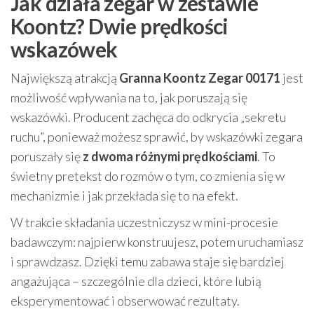
Jak działa zegar w zestawie
Koontz? Dwie prędkości
wskazówek
Największą atrakcją
Granna Koontz Zegar 00171
jest
możliwość wpływania na to, jak poruszają się
wskazówki. Producent zachęca do odkrycia „sekretu
ruchu”, ponieważ możesz sprawić, by wskazówki zegara
poruszały się
z dwoma różnymi prędkościami
. To
świetny pretekst do rozmów o tym, co zmienia się w
mechanizmie i jak przekłada się to na efekt.
W trakcie składania uczestniczysz w mini-procesie
badawczym: najpierw konstruujesz, potem uruchamiasz
i sprawdzasz. Dzięki temu zabawa staje się bardziej
angażująca – szczególnie dla dzieci, które lubią
eksperymentować i obserwować rezultaty.