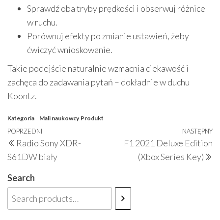
Sprawdź oba tryby prędkości i obserwuj różnice
w ruchu.
Porównuj efekty po zmianie ustawień, żeby
ćwiczyć wnioskowanie.
Takie podejście naturalnie wzmacnia ciekawość i
zachęca do zadawania pytań – dokładnie w duchu
Koontz.
Kategoria
Mali naukowcy
Produkt
Nawigacja
Poprzedni
POPRZEDNI
NASTĘPNY
N
Radio Sony XDR-
F1 2021 Deluxe Edition
wpisu
wpis
w
S61DW biały
(Xbox Series Key)
Search