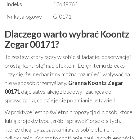
Indeks
12649761
Nr katalogowy
G-0171
Dlaczego warto wybrać Koontz
Zegar 00171?
To zestaw, który łączy w sobie składanie, obserwację i
prostą „kontrolę” nad efektem. Dzięki temu dziecko
uczy się, że mechanizmy można rozumieć i wpływać na
nie w sposób przemyślany.
Granna Koontz Zegar
00171
daje satysfakcję z budowy i zachęca do
sprawdzania, co dzieje się po zmianie ustawień.
W praktyce jest to świetna propozycja dla osób, które
lubią projekty typu „zrób i sprawdź” oraz dla tych,
którzy chcą, by zabawka miała w sobie element
odkrywania. Koontz to spotkanie nauki z codziennością