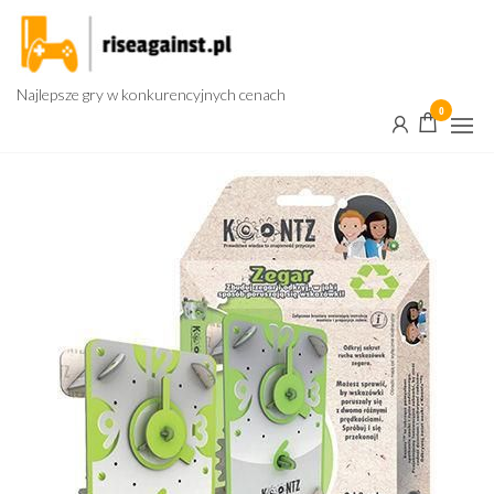
Przejdź
do
treści
Najlepsze gry w konkurencyjnych cenach
0