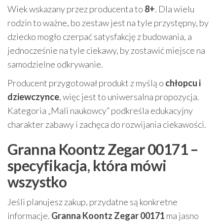
Wiek wskazany przez producenta to
8+
. Dla wielu
rodzin to ważne, bo zestaw jest na tyle przystępny, by
dziecko mogło czerpać satysfakcję z budowania, a
jednocześnie na tyle ciekawy, by zostawić miejsce na
samodzielne odkrywanie.
Producent przygotował produkt z myślą o
chłopcu i
dziewczynce
, więc jest to uniwersalna propozycja.
Kategoria „Mali naukowcy” podkreśla edukacyjny
charakter zabawy i zachęca do rozwijania ciekawości.
Granna Koontz Zegar 00171 –
specyfikacja, która mówi
wszystko
Jeśli planujesz zakup, przydatne są konkretne
informacje.
Granna Koontz Zegar 00171
ma jasno