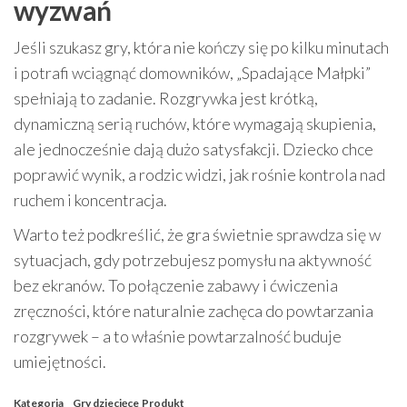
wyzwań
Jeśli szukasz gry, która nie kończy się po kilku minutach
i potrafi wciągnąć domowników, „Spadające Małpki”
spełniają to zadanie. Rozgrywka jest krótką,
dynamiczną serią ruchów, które wymagają skupienia,
ale jednocześnie dają dużo satysfakcji. Dziecko chce
poprawić wynik, a rodzic widzi, jak rośnie kontrola nad
ruchem i koncentracja.
Warto też podkreślić, że gra świetnie sprawdza się w
sytuacjach, gdy potrzebujesz pomysłu na aktywność
bez ekranów. To połączenie zabawy i ćwiczenia
zręczności, które naturalnie zachęca do powtarzania
rozgrywek – a to właśnie powtarzalność buduje
umiejętności.
Kategoria
Gry dziecięce
Produkt