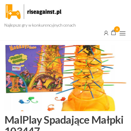
Przejdź
do
treści
Najlepsze gry w konkurencyjnych cenach
0
MalPlay Spadające Małpki
103447