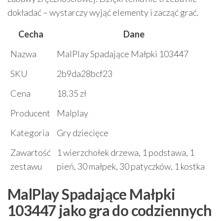
dokładać – wystarczy wyjąć elementy i zacząć grać.
Cecha
Dane
Nazwa
MalPlay Spadające Małpki 103447
SKU
2b9da28bcf23
Cena
18.35 zł
Producent
Malplay
Kategoria
Gry dziecięce
Zawartość
1 wierzchołek drzewa, 1 podstawa, 1
zestawu
pień, 30 małpek, 30 patyczków, 1 kostka
MalPlay Spadające Małpki
103447 jako gra do codziennych