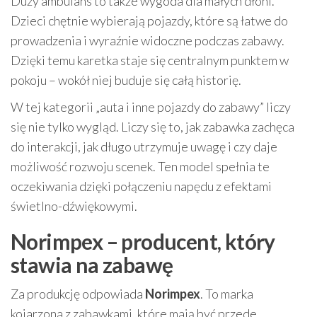
Duży ambulans to także wygoda dla małych dłoni.
Dzieci chętnie wybierają pojazdy, które są łatwe do
prowadzenia i wyraźnie widoczne podczas zabawy.
Dzięki temu karetka staje się centralnym punktem w
pokoju – wokół niej buduje się całą historię.
W tej kategorii „auta i inne pojazdy do zabawy” liczy
się nie tylko wygląd. Liczy się to, jak zabawka zachęca
do interakcji, jak długo utrzymuje uwagę i czy daje
możliwość rozwoju scenek. Ten model spełnia te
oczekiwania dzięki połączeniu napędu z efektami
świetlno-dźwiękowymi.
Norimpex – producent, który
stawia na zabawę
Za produkcję odpowiada
Norimpex
. To marka
kojarzona z zabawkami, które mają być przede