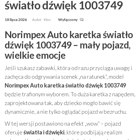
światło dźwięk 1003749
18 lipca 2026
Autor
kleo
Wyłączony
Norimpex Auto karetka światło
dźwięk 1003749 – mały pojazd,
wielkie emocje
Jeśli szukasz zabawki, która od razu przyciąga uwagę i
zachęca do odgrywania scenek „na ratunek”, model
Norimpex Auto karetka światło dźwięk 1003749
będzie trafionym wyborem. To duża karetka z napędem,
zaprojektowana tak, aby dziecko mogło bawić się
dynamicznie, a nie tylko oglądać pojazd w bezruchu.
W tej wersji postawiono na efekt „wow” – pojazd
oferuje
światła i dźwięki
, które podbijają realizm