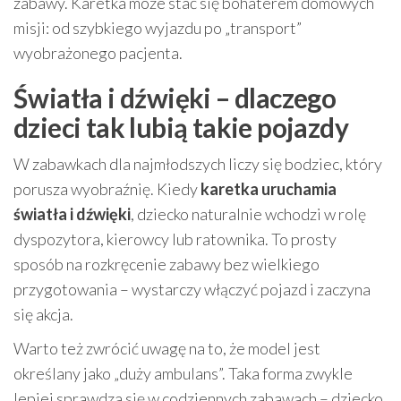
zabawy. Karetka może stać się bohaterem domowych
misji: od szybkiego wyjazdu po „transport”
wyobrażonego pacjenta.
Światła i dźwięki – dlaczego
dzieci tak lubią takie pojazdy
W zabawkach dla najmłodszych liczy się bodziec, który
porusza wyobraźnię. Kiedy
karetka uruchamia
światła i dźwięki
, dziecko naturalnie wchodzi w rolę
dyspozytora, kierowcy lub ratownika. To prosty
sposób na rozkręcenie zabawy bez wielkiego
przygotowania – wystarczy włączyć pojazd i zaczyna
się akcja.
Warto też zwrócić uwagę na to, że model jest
określany jako „duży ambulans”. Taka forma zwykle
lepiej sprawdza się w codziennych zabawach – dziecko