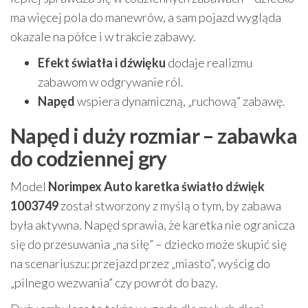
ma więcej pola do manewrów, a sam pojazd wygląda
okazale na półce i w trakcie zabawy.
Efekt światła i dźwięku
dodaje realizmu
zabawom w odgrywanie ról.
Napęd
wspiera dynamiczną, „ruchową” zabawę.
Napęd i duży rozmiar – zabawka
do codziennej gry
Model
Norimpex Auto karetka światło dźwięk
1003749
został stworzony z myślą o tym, by zabawa
była aktywna. Napęd sprawia, że karetka nie ogranicza
się do przesuwania „na siłę” – dziecko może skupić się
na scenariuszu: przejazd przez „miasto”, wyścig do
„pilnego wezwania” czy powrót do bazy.