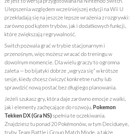
że jest to wersja przygotowana na Nintendo Switch.
Ulepszenia względem wcześniejszej edycji na Wii U
przekładają się na jeszcze lepsze wrażenia z rozgrywki:
zarówno pod kątem trybów, jak i dodatkowych funkcji,
które zwiększają regrywalność.
Switch pozwala grać w trybie stacjonarnym i
przenośnym, więc możesz wracać do treningu w
dowolnym momencie. Dla wielu graczy to ogromna
zaleta — bo bijatyki dobrze „wgryza się” w krótsze
sesje, kiedy chcesz ćwiczyć konkretne ruchy lub
sprawdzić nową postać bez długiego planowania.
Jeżeli szukasz gry, która daje zarówno emocje z walki,
jak i elementy zachęcające do rozwoju,
Pokemon
Tekken DX (Gra NS)
spełnia te oczekiwania.
Znajdziesz tu ponad 20 Pokémonów, w tym Decidueye,
tryby Team Battle i Group Match Mode, a także