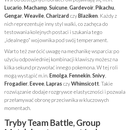
Lucario
,
Machamp
,
Suicune
,
Gardevoir
,
Pikachu
,
Gengar
,
Weavile
,
Charizard
czy
Blaziken
. Każdy z
nich reprezentuje inny styl walki, co zachęca do
testowania kolejnych postaci i szukania tego
„idealnego” wojownika pod swój temperament.
Warto też zwrócić uwagę na mechanikę wsparcia: po
użyciu odpowiedniej kombinacji klawiszy możesz na
kilka sekund przywołać innego pokemona. W tej roli
mogą wystąpić m.in.
Emolga
,
Fennekin
,
Snivy
,
Frogadier
,
Eevee
,
Lapras
czy
Whimsicott
. Takie
rozwiązanie dodaje rozgrywce elastyczności i pozwala
przełamywać obronę przeciwnika w kluczowych
momentach.
Tryby Team Battle, Group