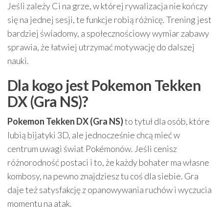
Jeśli zależy Ci na grze, w której rywalizacja nie kończy
się na jednej sesji, te funkcje robią różnicę. Trening jest
bardziej świadomy, a społecznościowy wymiar zabawy
sprawia, że łatwiej utrzymać motywację do dalszej
nauki.
Dla kogo jest Pokemon Tekken
DX (Gra NS)?
Pokemon Tekken DX (Gra NS)
to tytuł dla osób, które
lubią bijatyki 3D, ale jednocześnie chcą mieć w
centrum uwagi świat Pokémonów. Jeśli cenisz
różnorodność postaci i to, że każdy bohater ma własne
kombosy, na pewno znajdziesz tu coś dla siebie. Gra
daje też satysfakcję z opanowywania ruchów i wyczucia
momentu na atak.