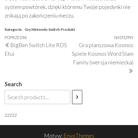
system powtórek, dzięki któremu Twoje pojedynki nie
znikają po zakończeniu meczu.
Kategoria
Gry Nintendo Switch
Produkt
Nawigacja
Poprzedni
POPRZEDNI
NASTĘPNY
N
BigBen Switch Lite RDS
Gra planszowa Kosmos
wpisu
wpis
w
Etui
Spiele Kosmos Word Slam
Family (wersja niemiecka)
Search
zzzzz
Motyw:
EnvoThemes