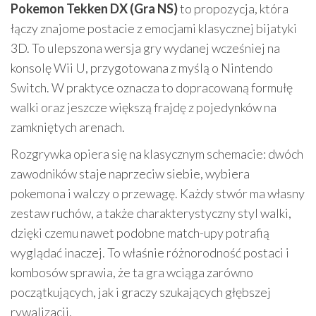
Pokemon Tekken DX (Gra NS)
to propozycja, która
łączy znajome postacie z emocjami klasycznej bijatyki
3D. To ulepszona wersja gry wydanej wcześniej na
konsolę Wii U, przygotowana z myślą o Nintendo
Switch. W praktyce oznacza to dopracowaną formułę
walki oraz jeszcze większą frajdę z pojedynków na
zamkniętych arenach.
Rozgrywka opiera się na klasycznym schemacie: dwóch
zawodników staje naprzeciw siebie, wybiera
pokemona i walczy o przewagę. Każdy stwór ma własny
zestaw ruchów, a także charakterystyczny styl walki,
dzięki czemu nawet podobne match-upy potrafią
wyglądać inaczej. To właśnie różnorodność postaci i
kombosów sprawia, że ta gra wciąga zarówno
początkujących, jak i graczy szukających głębszej
rywalizacji.