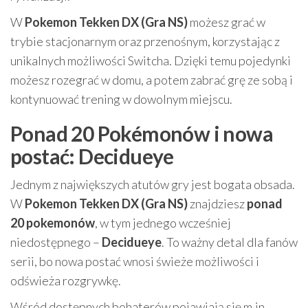
W
Pokemon Tekken DX (Gra NS)
możesz grać w
trybie stacjonarnym oraz przenośnym, korzystając z
unikalnych możliwości Switcha. Dzięki temu pojedynki
możesz rozegrać w domu, a potem zabrać grę ze sobą i
kontynuować trening w dowolnym miejscu.
Ponad 20 Pokémonów i nowa
postać: Decidueye
Jednym z największych atutów gry jest bogata obsada.
W
Pokemon Tekken DX (Gra NS)
znajdziesz
ponad
20 pokemonów
, w tym jednego wcześniej
niedostępnego –
Decidueye
. To ważny detal dla fanów
serii, bo nowa postać wnosi świeże możliwości i
odświeża rozgrywkę.
Wśród dostępnych bohaterów pojawiają się m.in.