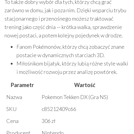
To także dobry wybór dla tych, którzy chcą grać
zarówno w domu, jak i poza nim. Dzięki wsparciu trybu
stacjonarnego i przenośnego możesz traktować
trening jako część dnia — krótka walka, sprawdzenie
nowej postaci, a potem kolejny pojedynek w drodze.
Fanom Pokémonów, którzy chcą zobaczyć znane
postacie w dynamicznych starciach 3D.
Miłośnikom bijatyk, którzy lubią różne style walki
i możliwość rozwoju przez analizę powtórek.
Parametr
Wartość
Nazwa
Pokemon Tekken DX (Gra NS)
SKU
c85212409c66
Cena
306 zł
Producent
Nintendo