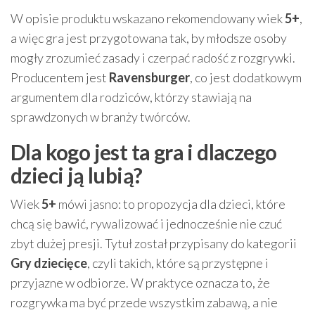
W opisie produktu wskazano rekomendowany wiek
5+
,
a więc gra jest przygotowana tak, by młodsze osoby
mogły zrozumieć zasady i czerpać radość z rozgrywki.
Producentem jest
Ravensburger
, co jest dodatkowym
argumentem dla rodziców, którzy stawiają na
sprawdzonych w branży twórców.
Dla kogo jest ta gra i dlaczego
dzieci ją lubią?
Wiek
5+
mówi jasno: to propozycja dla dzieci, które
chcą się bawić, rywalizować i jednocześnie nie czuć
zbyt dużej presji. Tytuł został przypisany do kategorii
Gry dziecięce
, czyli takich, które są przystępne i
przyjazne w odbiorze. W praktyce oznacza to, że
rozgrywka ma być przede wszystkim zabawą, a nie