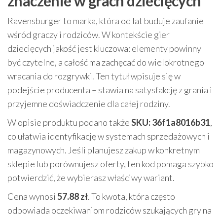
znaczenie w grach dziecięcych
Ravensburger to marka, która od lat buduje zaufanie
wśród graczy i rodziców. W kontekście gier
dziecięcych jakość jest kluczowa: elementy powinny
być czytelne, a całość ma zachęcać do wielokrotnego
wracania do rozgrywki. Ten tytuł wpisuje się w
podejście producenta – stawia na satysfakcję z grania i
przyjemne doświadczenie dla całej rodziny.
W opisie produktu podano także
SKU: 36f1a8016b31
,
co ułatwia identyfikację w systemach sprzedażowych i
magazynowych. Jeśli planujesz zakup w konkretnym
sklepie lub porównujesz oferty, ten kod pomaga szybko
potwierdzić, że wybierasz właściwy wariant.
Cena wynosi
57.88 zł
. To kwota, która często
odpowiada oczekiwaniom rodziców szukających gry na