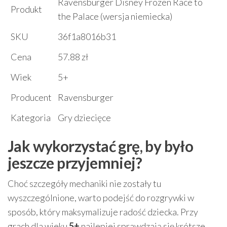
Ravensburger Disney Frozen Race to
Produkt
the Palace (wersja niemiecka)
SKU
36f1a8016b31
Cena
57.88 zł
Wiek
5+
Producent
Ravensburger
Kategoria
Gry dziecięce
Jak wykorzystać grę, by było
jeszcze przyjemniej?
Choć szczegóły mechaniki nie zostały tu
wyszczególnione, warto podejść do rozgrywki w
sposób, który maksymalizuje radość dziecka. Przy
grach dla wieku
5+
najlepiej sprawdzają się krótsze