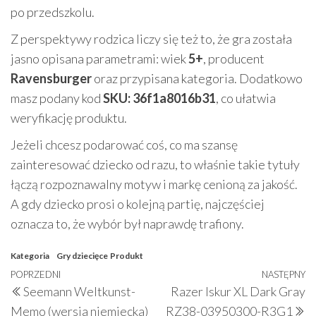
po przedszkolu.
Z perspektywy rodzica liczy się też to, że gra została
jasno opisana parametrami: wiek
5+
, producent
Ravensburger
oraz przypisana kategoria. Dodatkowo
masz podany kod
SKU: 36f1a8016b31
, co ułatwia
weryfikację produktu.
Jeżeli chcesz podarować coś, co ma szansę
zainteresować dziecko od razu, to właśnie takie tytuły
łączą rozpoznawalny motyw i markę cenioną za jakość.
A gdy dziecko prosi o kolejną partię, najczęściej
oznacza to, że wybór był naprawdę trafiony.
Kategoria
Gry dziecięce
Produkt
Nawigacja
Poprzedni
POPRZEDNI
NASTĘPNY
N
Seemann Weltkunst-
Razer Iskur XL Dark Gray
wpisu
wpis
w
Memo (wersja niemiecka)
RZ38-03950300-R3G1