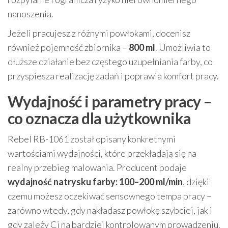
nanoszenia.
Jeżeli pracujesz z różnymi powłokami, docenisz
również pojemność zbiornika –
800 ml
. Umożliwia to
dłuższe działanie bez częstego uzupełniania farby, co
przyspiesza realizację zadań i poprawia komfort pracy.
Wydajność i parametry pracy –
co oznacza dla użytkownika
Rebel RB-1061 został opisany konkretnymi
wartościami wydajności, które przekładają się na
realny przebieg malowania. Producent podaje
wydajność natrysku farby: 100–200 ml/min
, dzięki
czemu możesz oczekiwać sensownego tempa pracy –
zarówno wtedy, gdy nakładasz powłokę szybciej, jak i
gdy zależy Ci na bardziej kontrolowanym prowadzeniu.