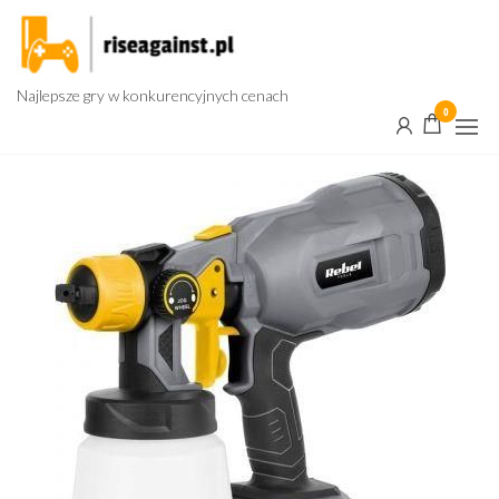
Przejdź
do
treści
Najlepsze gry w konkurencyjnych cenach
0