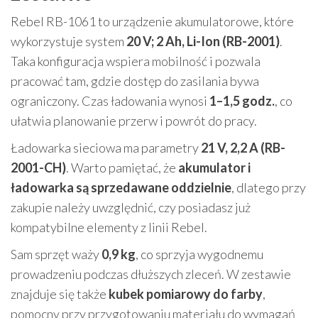
Rebel RB-1061 to urządzenie akumulatorowe, które
wykorzystuje system
20 V; 2 Ah, Li-Ion (RB-2001)
.
Taka konfiguracja wspiera mobilność i pozwala
pracować tam, gdzie dostęp do zasilania bywa
ograniczony. Czas ładowania wynosi
1–1,5 godz.
, co
ułatwia planowanie przerw i powrót do pracy.
Ładowarka sieciowa ma parametry
21 V, 2,2 A (RB-
2001-CH)
. Warto pamiętać, że
akumulator i
ładowarka są sprzedawane oddzielnie
, dlatego przy
zakupie należy uwzględnić, czy posiadasz już
kompatybilne elementy z linii Rebel.
Sam sprzęt waży
0,9 kg
, co sprzyja wygodnemu
prowadzeniu podczas dłuższych zleceń. W zestawie
znajduje się także
kubek pomiarowy do farby
,
pomocny przy przygotowaniu materiału do wymagań