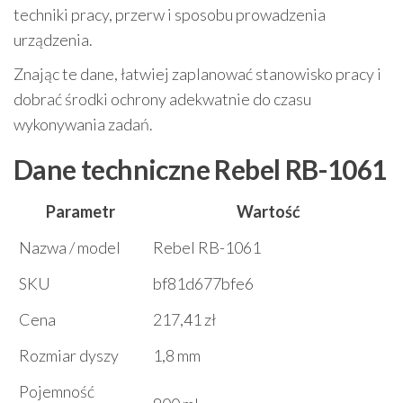
techniki pracy, przerw i sposobu prowadzenia
urządzenia.
Znając te dane, łatwiej zaplanować stanowisko pracy i
dobrać środki ochrony adekwatnie do czasu
wykonywania zadań.
Dane techniczne Rebel RB-1061
Parametr
Wartość
Nazwa / model
Rebel RB-1061
SKU
bf81d677bfe6
Cena
217,41 zł
Rozmiar dyszy
1,8 mm
Pojemność