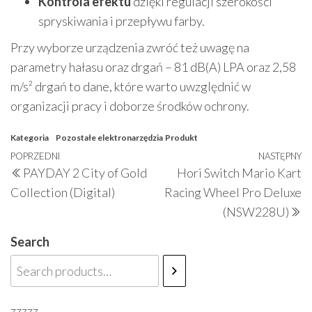
Kontrola efektu
dzięki regulacji szerokości
spryskiwania i przepływu farby.
Przy wyborze urządzenia zwróć też uwagę na
parametry hałasu oraz drgań – 81 dB(A) LPA oraz 2,58
m/s² drgań to dane, które warto uwzględnić w
organizacji pracy i doborze środków ochrony.
Kategoria
Pozostałe elektronarzędzia
Produkt
Nawigacja
Poprzedni
POPRZEDNI
NASTĘPNY
N
PAYDAY 2 City of Gold
Hori Switch Mario Kart
wpisu
wpis
w
Collection (Digital)
Racing Wheel Pro Deluxe
(NSW228U)
Search
zzzzz