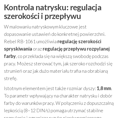
Kontrola natrysku: regulacja
szerokości i przepływu
W malowaniu natryskowym kluczowe jest
dopasowanie ustawień do konkretnej powierzchni.
Rebel RB-1061 umożliwia
regulację szerokości
spryskiwania
oraz
regulację przepływu rozpylanej
farby
, co przekłada się na większą swobodę podczas
pracy. Możesz sterować tym, jak szeroko rozchodzi się
strumień oraz jak dużo materiału trafia na obrabianą
strefę.
Istotnym elementem jest także rozmiar dyszy:
1,8 mm
.
To parametr wpływający na charakter natrysku i dobór
farby do warunków pracy. W połączeniu z dopuszczalną
lepkością (8–12 DIN/s) pomaga utrzymać stabilne
rozpylanie i ogranicza ryzyko nierównomiernego