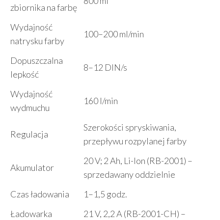
800 ml
zbiornika na farbę
Wydajność
100–200 ml/min
natrysku farby
Dopuszczalna
8–12 DIN/s
lepkość
Wydajność
160 l/min
wydmuchu
Szerokości spryskiwania,
Regulacja
przepływu rozpylanej farby
20 V; 2 Ah, Li-Ion (RB-2001) –
Akumulator
sprzedawany oddzielnie
Czas ładowania
1–1,5 godz.
Ładowarka
21 V, 2,2 A (RB-2001-CH) –