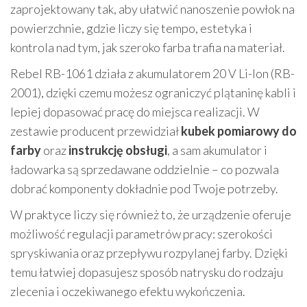
zaprojektowany tak, aby ułatwić nanoszenie powłok na
powierzchnie, gdzie liczy się tempo, estetyka i
kontrola nad tym, jak szeroko farba trafia na materiał.
Rebel RB-1061 działa z akumulatorem 20 V Li-Ion (RB-
2001), dzięki czemu możesz ograniczyć plątaninę kabli i
lepiej dopasować pracę do miejsca realizacji. W
zestawie producent przewidział
kubek pomiarowy do
farby
oraz
instrukcję obsługi
, a sam akumulator i
ładowarka są sprzedawane oddzielnie – co pozwala
dobrać komponenty dokładnie pod Twoje potrzeby.
W praktyce liczy się również to, że urządzenie oferuje
możliwość regulacji parametrów pracy: szerokości
spryskiwania oraz przepływu rozpylanej farby. Dzięki
temu łatwiej dopasujesz sposób natrysku do rodzaju
zlecenia i oczekiwanego efektu wykończenia.