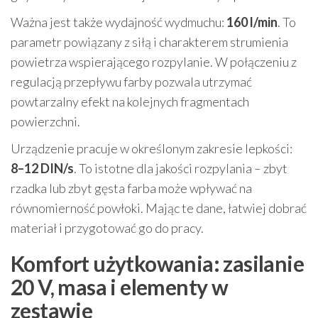
Ważna jest także wydajność wydmuchu:
160 l/min
. To
parametr powiązany z siłą i charakterem strumienia
powietrza wspierającego rozpylanie. W połączeniu z
regulacją przepływu farby pozwala utrzymać
powtarzalny efekt na kolejnych fragmentach
powierzchni.
Urządzenie pracuje w określonym zakresie lepkości:
8–12 DIN/s
. To istotne dla jakości rozpylania – zbyt
rzadka lub zbyt gęsta farba może wpływać na
równomierność powłoki. Mając te dane, łatwiej dobrać
materiał i przygotować go do pracy.
Komfort użytkowania: zasilanie
20 V, masa i elementy w
zestawie