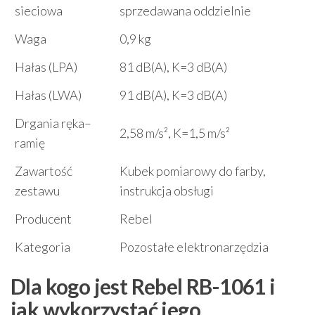
sieciowa
sprzedawana oddzielnie
Waga
0,9 kg
Hałas (LPA)
81 dB(A), K=3 dB(A)
Hałas (LWA)
91 dB(A), K=3 dB(A)
Drgania ręka–
2,58 m/s², K=1,5 m/s²
ramię
Zawartość
Kubek pomiarowy do farby,
zestawu
instrukcja obsługi
Producent
Rebel
Kategoria
Pozostałe elektronarzędzia
Dla kogo jest Rebel RB-1061 i
jak wykorzystać jego