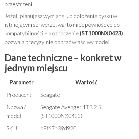
przestrzeni.
Jeżeli planujesz wymianę lub dołożenie dysku w
istniejącym serwerze, warto mieć pewność co do
kompatybilności – a oznaczenie
(ST1000NX0423)
pozwala precyzyjnie dobrać właściwy model.
Dane techniczne – konkret w
jednym miejscu
Parametr
Wartość
Producent
Seagate
Nazwa /
Seagate Avenger 1TB 2.5"
model
(ST1000NX0423)
SKU
b8f67b39d920