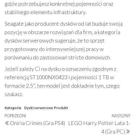
gdzie potrzebujesz konkretnej pojemności oraz
stabilnego elementu infrastruktury.
Seagate jako producent dysków od lat buduje swoją
pozycję w obszarze rozwiązań dla firm, a kategoria
dysków serwerowych sugeruje, że to sprzęt
przygotowany do intensywniejszej pracy w
porównaniu do zastosowań stricte domowych.
Jeżeli zależy Ci na dysku o oznaczeniu zgodnym z
referencją ST1000NX0423 i pojemności 1 TB w
formacie 2.5", ten model jest dokładnie tym, czego
szukasz.
Kategoria
Dyski serwerowe
Produkt
Nawigacja
Poprzedni
POPRZEDNI
NASTĘPNY
N
Oniria Crimes (Gra PS4)
LEGO Harry Potter Lata 1-
wpisu
wpis
w
4 (Gra PC)