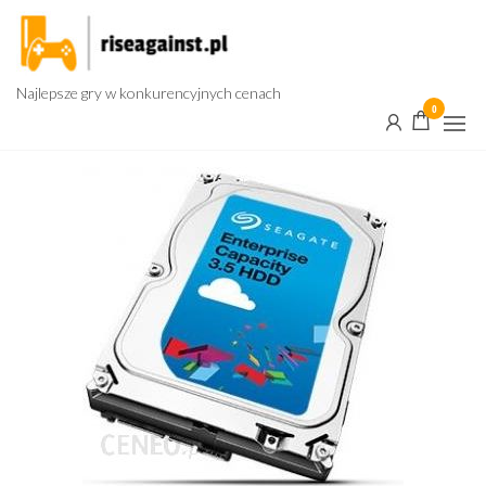
Przejdź
do
treści
Najlepsze gry w konkurencyjnych cenach
0