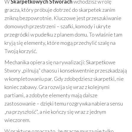
W
Skarpetkowych Stworach
wchodzisz w rolę
gracza, który próbuje dotrzeć do skarpetek zanim
znikną bezpowrotnie. Kluczowe jest przeszukiwanie
domowych przestrzeni – szafki, komody i ukryte
przegródki w pudełku z planem domu. To właśnie tam
kryją się elementy, które mogą przechylić szalę na
Twoją korzyść.
Mechanika opiera się na rywalizacji: Skarpetkowe
Stwory „pilnują” chaosu i konsekwentnie przeszkadzają
w kompletowaniu par. Gdy zdobędziesz skarpetki, nie
koniec zabawy. Gra rozwija się wraz z kolejnymi
partiami, a zdobyte elementy mają dalsze
zastosowanie – dzięki temu rozgrywka nabiera sensu
„na przyszłość”, a nie kończy się wraz z jednym
wieczorem.
W praktyce oznacza to, że gracze muszą nie tylko