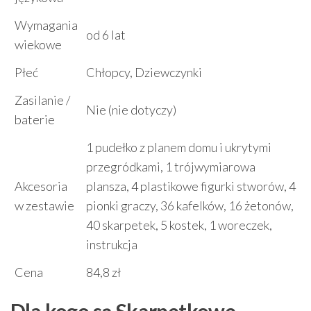
Wymagania
od 6 lat
wiekowe
Płeć
Chłopcy, Dziewczynki
Zasilanie /
Nie (nie dotyczy)
baterie
1 pudełko z planem domu i ukrytymi
przegródkami, 1 trójwymiarowa
Akcesoria
plansza, 4 plastikowe figurki stworów, 4
w zestawie
pionki graczy, 36 kafelków, 16 żetonów,
40 skarpetek, 5 kostek, 1 woreczek,
instrukcja
Cena
84,8 zł