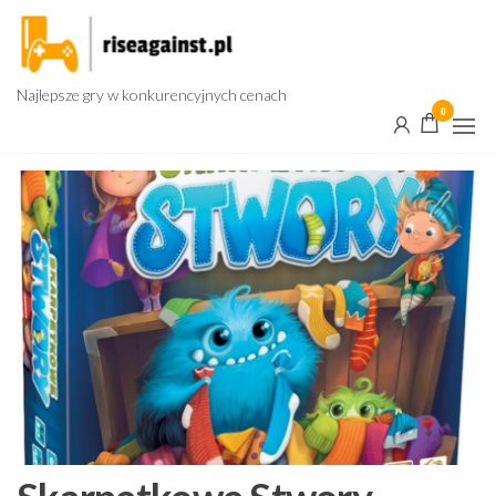
Przejdź
do
treści
Najlepsze gry w konkurencyjnych cenach
0