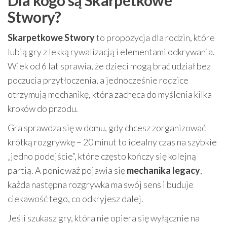
Dla kogo są Skarpetkowe
Stwory?
Skarpetkowe Stwory
to propozycja dla rodzin, które
lubią gry z lekką rywalizacją i elementami odkrywania.
Wiek od 6 lat sprawia, że dzieci mogą brać udział bez
poczucia przytłoczenia, a jednocześnie rodzice
otrzymują mechanikę, która zachęca do myślenia kilka
kroków do przodu.
Gra sprawdza się w domu, gdy chcesz zorganizować
krótką rozgrywkę – 20 minut to idealny czas na szybkie
„jedno podejście”, które często kończy się kolejną
partią. A ponieważ pojawia się
mechanika legacy
,
każda następna rozgrywka ma swój sens i buduje
ciekawość tego, co odkryjesz dalej.
Jeśli szukasz gry, która nie opiera się wyłącznie na