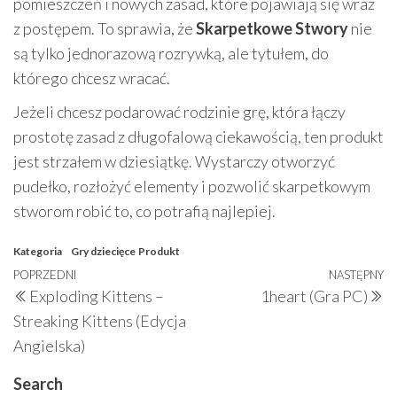
pomieszczeń i nowych zasad, które pojawiają się wraz
z postępem. To sprawia, że
Skarpetkowe Stwory
nie
są tylko jednorazową rozrywką, ale tytułem, do
którego chcesz wracać.
Jeżeli chcesz podarować rodzinie grę, która łączy
prostotę zasad z długofalową ciekawością, ten produkt
jest strzałem w dziesiątkę. Wystarczy otworzyć
pudełko, rozłożyć elementy i pozwolić skarpetkowym
stworom robić to, co potrafią najlepiej.
Kategoria
Gry dziecięce
Produkt
Nawigacja
Poprzedni
POPRZEDNI
NASTĘPNY
N
Exploding Kittens –
1heart (Gra PC)
wpisu
wpis
w
Streaking Kittens (Edycja
Angielska)
Search