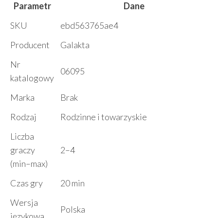
Parametr
Dane
SKU
ebd563765ae4
Producent
Galakta
Nr
06095
katalogowy
Marka
Brak
Rodzaj
Rodzinne i towarzyskie
Liczba
graczy
2–4
(min–max)
Czas gry
20 min
Wersja
Polska
językowa