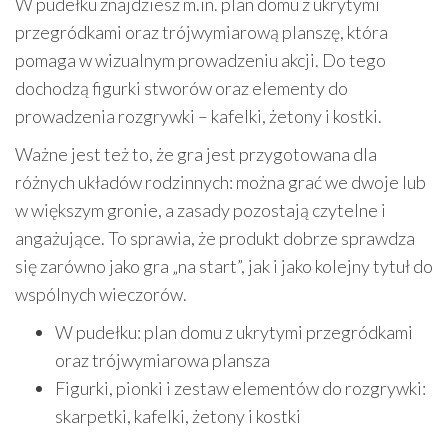
W pudełku znajdziesz m.in. plan domu z ukrytymi
przegródkami oraz trójwymiarową planszę, która
pomaga w wizualnym prowadzeniu akcji. Do tego
dochodzą figurki stworów oraz elementy do
prowadzenia rozgrywki – kafelki, żetony i kostki.
Ważne jest też to, że gra jest przygotowana dla
różnych układów rodzinnych: można grać we dwoje lub
w większym gronie, a zasady pozostają czytelne i
angażujące. To sprawia, że produkt dobrze sprawdza
się zarówno jako gra „na start”, jak i jako kolejny tytuł do
wspólnych wieczorów.
W pudełku: plan domu z ukrytymi przegródkami
oraz trójwymiarowa plansza
Figurki, pionki i zestaw elementów do rozgrywki:
skarpetki, kafelki, żetony i kostki