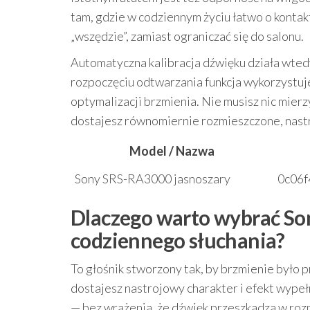
tam, gdzie w codziennym życiu łatwo o kontakt
„wszędzie”, zamiast ograniczać się do salonu.
Automatyczna kalibracja dźwięku działa wtedy
rozpoczęciu odtwarzania funkcja wykorzystu
optymalizacji brzmienia. Nie musisz nic mie
dostajesz równomiernie rozmieszczone, nast
Model / Nazwa
Sony SRS-RA3000 jasnoszary
0c06f
Dlaczego warto wybrać So
codziennego słuchania?
To głośnik stworzony tak, by brzmienie było 
dostajesz nastrojowy charakter i efekt wypeł
— bez wrażenia, że dźwięk przeszkadza w roz