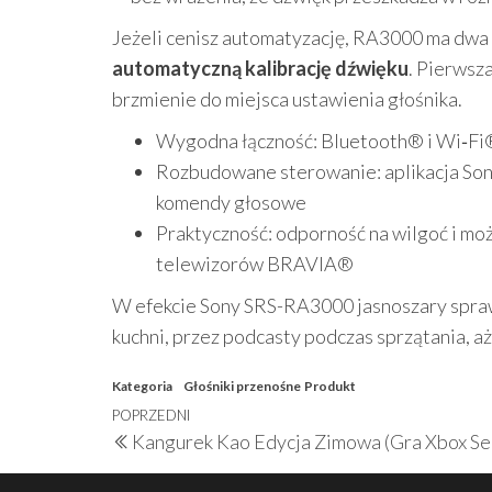
Jeżeli cenisz automatyzację, RA3000 ma dw
automatyczną kalibrację dźwięku
. Pierwsz
brzmienie do miejsca ustawienia głośnika.
Wygodna łączność: Bluetooth® i Wi‑Fi®
Rozbudowane sterowanie: aplikacja Son
komendy głosowe
Praktyczność: odporność na wilgoć i m
telewizorów BRAVIA®
W efekcie Sony SRS-RA3000 jasnoszary sprawd
kuchni, przez podcasty podczas sprzątania, a
Kategoria
Głośniki przenośne
Produkt
Nawigacja
Poprzedni
POPRZEDNI
Kangurek Kao Edycja Zimowa (Gra Xbox Ser
wpisu
wpis