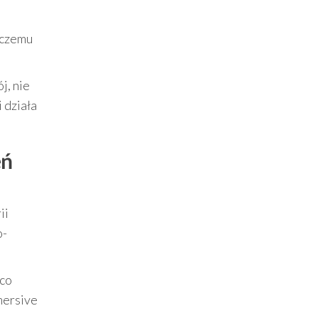
 czemu
j, nie
 działa
eń
ii
o-
 co
mersive