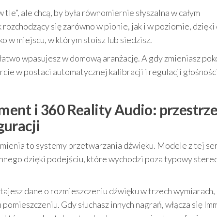
 tle”, ale chcą, by była równomiernie słyszalna w całym
rozchodzący się zarówno w pionie, jak i w poziomie, dzięki
lko w miejscu, w którym stoisz lub siedzisz.
k łatwo wpasujesz w domową aranżację. A gdy zmieniasz pokó
ie w postaci automatycznej kalibracji i regulacji głośności
nt i 360 Reality Audio: przestrz
uracji
mienia to systemy przetwarzania dźwięku. Modele z tej ser
nnego dzięki podejściu, które wychodzi poza typowy stere
ajesz dane o rozmieszczeniu dźwięku w trzech wymiarach,
 pomieszczeniu. Gdy słuchasz innych nagrań, włącza się Im