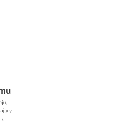
omu
oju,
iający
ia,