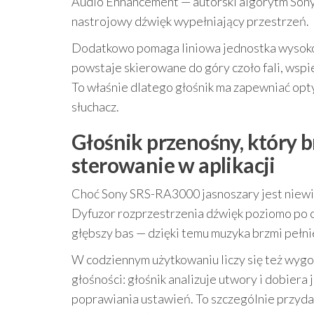
Audio Enhancement — autorski algorytm Sony
nastrojowy dźwięk wypełniający przestrzeń.
Dodatkowo pomaga liniowa jednostka wysokot
powstaje skierowane do góry czoło fali, wspi
To właśnie dlatego głośnik ma zapewniać opty
słuchacz.
Głośnik przenośny, który br
sterowanie w aplikacji
Choć Sony SRS-RA3000 jasnoszary jest niewiel
Dyfuzor rozprzestrzenia dźwięk poziomo po 
głębszy bas — dzięki temu muzyka brzmi pełnie
W codziennym użytkowaniu liczy się też wygo
głośności: głośnik analizuje utwory i dobiera
poprawiania ustawień. To szczególnie przydat