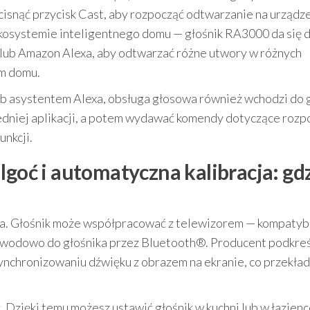
cisnąć przycisk Cast, aby rozpocząć odtwarzanie na urządz
osystemie inteligentnego domu — głośnik RA3000 da się 
 lub Amazon Alexa, aby odtwarzać różne utwory w różnych
ym domu.
b asystentem Alexa, obsługa głosowa również wchodzi do g
dniej aplikacji, a potem wydawać komendy dotyczące rozp
unkcji.
lgoć i automatyczna kalibracja: gd
na. Głośnik może współpracować z telewizorem — kompatyb
odowo do głośnika przez Bluetooth®. Producent podkreś
chronizowaniu dźwięku z obrazem na ekranie, co przekład
. Dzięki temu możesz ustawić głośnik w kuchni lub w łazien