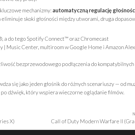
a kluczowe mechanizmy:
automatyczną regulację głośnośc
a eliminuje skoki głośności między utworami, druga dopaso
, a do tego Spotify Connect™ oraz Chromecast
y | Music Center, multiroom w Google Home i Amazon Alex
ożliwość bezprzewodowego podłączenia do kompatybilnych
za się jako jeden głośnik do różnych scenariuszy — od mu
ż po dźwięk, który wspiera wieczorne oglądanie filmów.
N
ies X)
Call of Duty Modern Warfare II (Gra