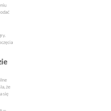
eniu
dodać
ry.
oczęcia
zie
ilne
la, że
a się
ce —