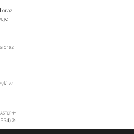
i
oraz
wuje
a oraz
zyki w
ASTĘPNY
Następny
 PS4)
wpis