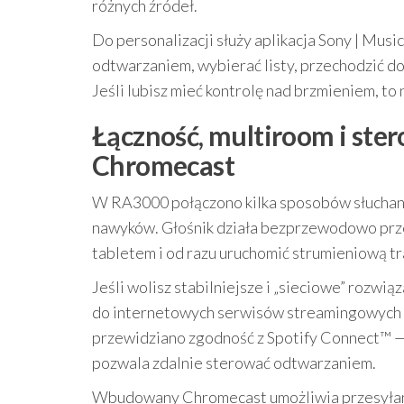
różnych źródeł.
Do personalizacji służy aplikacja Sony | Mu
odtwarzaniem, wybierać listy, przechodzić do
Jeśli lubisz mieć kontrolę nad brzmieniem, to
Łączność, multiroom i ster
Chromecast
W RA3000 połączono kilka sposobów słuchani
nawyków. Głośnik działa bezprzewodowo prz
tabletem i od razu uruchomić strumieniową tra
Jeśli wolisz stabilniejsze i „sieciowe” rozwią
do internetowych serwisów streamingowych i
przewidziano zgodność z Spotify Connect™ — 
pozwala zdalnie sterować odtwarzaniem.
Wbudowany Chromecast umożliwia przesyłani