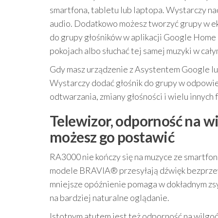
smartfona, tabletu lub laptopa. Wystarczy na
audio. Dodatkowo możesz tworzyć grupy w ek
do grupy głośników w aplikacji Google Home
pokojach albo słuchać tej samej muzyki w cał
Gdy masz urządzenie z Asystentem Google lu
Wystarczy dodać głośnik do grupy w odpowie
odtwarzania, zmiany głośności i wielu innych f
Telewizor, odporność na wi
możesz go postawić
RA3000 nie kończy się na muzyce ze smartfo
modele BRAVIA® przesyłają dźwięk bezprzew
mniejsze opóźnienie pomaga w dokładnym zsyn
na bardziej naturalne oglądanie.
Istotnym atutem jest też odporność na wilgoć