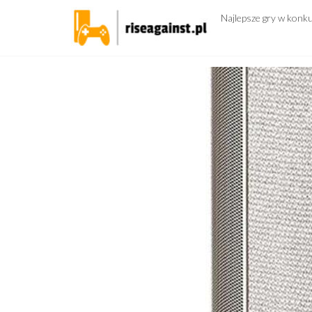
Przejdź
Najlepsze gry w konk
do
treści