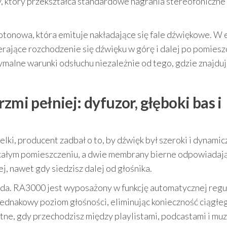
, który przekształca standardowe nagrania stereofoniczne
onowa, która emituje nakładające się fale dźwiękowe. W 
erające rozchodzenie się dźwięku w górę i dalej po pomiesz
malne warunki odsłuchu niezależnie od tego, gdzie znajduj
zmi pełniej: dyfuzor, głęboki bas i
ki, producent zadbał o to, by dźwięk był szeroki i dynamic
całym pomieszczeniu, a dwie membrany bierne odpowiadają
j, nawet gdy siedzisz dalej od głośnika.
da. RA3000 jest wyposażony w funkcję automatycznej regul
 jednakowy poziom głośności, eliminując konieczność ciągłe
ne, gdy przechodzisz między playlistami, podcastami i muz