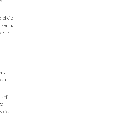
 w
efekcie
czeniu.
e się
zny.
 za
acji
go
yką z