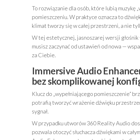
To rozwiązanie dla osób, które lubią muzykę „w
pomieszczeniu. W praktyce oznacza to dźwięk 
klimat tworzy się w całej przestrzeni, a nie ty
W tej estetycznej, jasnoszarej wersji głośni
musisz zaczynać od ustawień od nowa — wsparc
za Ciebie.
Immersive Audio Enhanceme
bez skomplikowanej konfig
Klucz do „wypełniającego pomieszczenie” brz
potrafią tworzyć wrażenie dźwięku przestrze
sygnał.
W przypadku utworów 360 Reality Audio dost
pozwala otoczyć słuchacza dźwiękami w całym