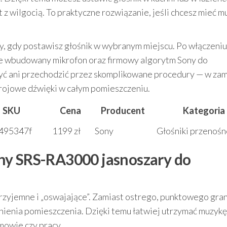
 z wilgocią. To praktyczne rozwiązanie, jeśli chcesz mieć m
, gdy postawisz głośnik w wybranym miejscu. Po włączeniu
je wbudowany mikrofon oraz firmowy algorytm Sony do
rzyć ani przechodzić przez skomplikowane procedury — w za
rojowe dźwięki w całym pomieszczeniu.
SKU
Cena
Producent
Kategoria
495347f
1199 zł
Sony
Głośniki przenośn
ny SRS-RA3000 jasnoszary do
przyjemne i „oswajające”. Zamiast ostrego, punktowego gra
nienia pomieszczenia. Dzięki temu łatwiej utrzymać muzykę
mowie czy pracy.