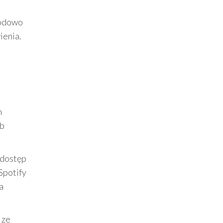
wodowo
ienia.
h
ub
z dostęp
Spotify
a
 ze