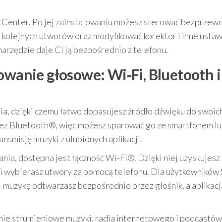
sic Center. Po jej zainstalowaniu możesz sterować bezprze
 kolejnych utworów oraz modyfikować korektor i inne ustaw
 narzędzie daje Ci ją bezpośrednio z telefonu.
owanie głosowe: Wi‑Fi, Bluetooth i
a, dzięki czemu łatwo dopasujesz źródło dźwięku do swoic
ez Bluetooth®, więc możesz sparować go ze smartfonem l
nsmisję muzyki z ulubionych aplikacji.
zania, dostępna jest łączność Wi‑Fi®. Dzięki niej uzyskujes
 wybierasz utwory za pomocą telefonu. Dla użytkowników 
muzykę odtwarzasz bezpośrednio przez głośnik, a aplikacj
e strumieniowe muzyki, radia internetowego i podcastów