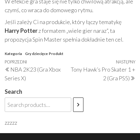
W efekcie gra staje się nie tylko chwilową atrakcją, ale
czymś, co wraca do domowego rytmu.
Jeśli zależy Ci na produkcie, który łączy tematykę
Harry Potter
z formatem „wiele gier naraz”, ta
propozycja Spin Master spełnia dokładnie ten cel.
Kategoria
Gry dziecięce
Produkt
Nawigacja
Poprzedni
POPRZEDNI
NASTĘPNY
N
NBA 2K23 (Gra Xbox
Tony Hawk’s Pro Skater 1 +
wpisu
wpis
w
Series X)
2 (Gra PS5)
Search
zzzzz