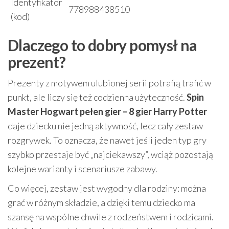
Identyfikator
778988438510
(kod)
Dlaczego to dobry pomysł na
prezent?
Prezenty z motywem ulubionej serii potrafią trafić w
punkt, ale liczy się też codzienna użyteczność.
Spin
Master Hogwart pełen gier – 8 gier Harry Potter
daje dziecku nie jedną aktywność, lecz cały zestaw
rozgrywek. To oznacza, że nawet jeśli jeden typ gry
szybko przestaje być „najciekawszy”, wciąż pozostają
kolejne warianty i scenariusze zabawy.
Co więcej, zestaw jest wygodny dla rodziny: można
grać w różnym składzie, a dzięki temu dziecko ma
szansę na wspólne chwile z rodzeństwem i rodzicami.