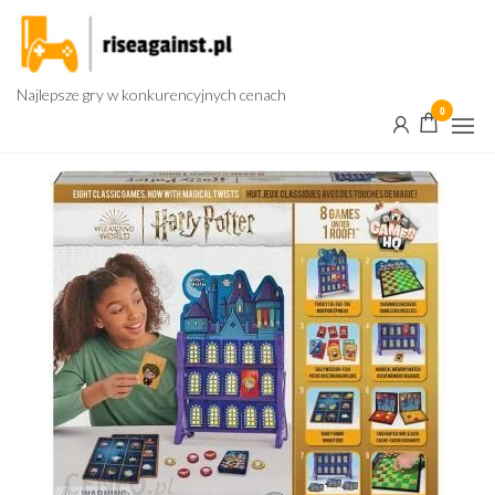
Przejdź
do
treści
Najlepsze gry w konkurencyjnych cenach
0