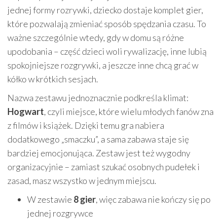
jednej formy rozrywki, dziecko dostaje komplet gier,
które pozwalają zmieniać sposób spędzania czasu. To
ważne szczególnie wtedy, gdy w domu są różne
upodobania – część dzieci woli rywalizację, inne lubią
spokojniejsze rozgrywki, a jeszcze inne chcą grać w
kółko w krótkich sesjach.
Nazwa zestawu jednoznacznie podkreśla klimat:
Hogwart
, czyli miejsce, które wielu młodych fanów zna
z filmów i książek. Dzięki temu gra nabiera
dodatkowego „smaczku”, a sama zabawa staje się
bardziej emocjonująca. Zestaw jest też wygodny
organizacyjnie – zamiast szukać osobnych pudełek i
zasad, masz wszystko w jednym miejscu.
W zestawie
8 gier
, więc zabawa nie kończy się po
jednej rozgrywce