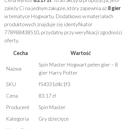
Cena wynosi
83.17 zł
. To atrakcyjna propozycja, jeśli
zależy Ci na jednym zakupie, który zapewnia aż
8 gier
w tematyce Hogwartu. Dodatkowo w materiałach
produktowych znajduje się identyfikator
778988438510, przydatny przy weryfikacji zgodności
oferty.
Cecha
Wartość
Spin Master Hogwart pełen gier – 8
Nazwa
gier Harry Potter
SKU
f54331d4c1f3
Cena
83.17 zł
Producent
Spin Master
Kategoria
Gry dziecięce