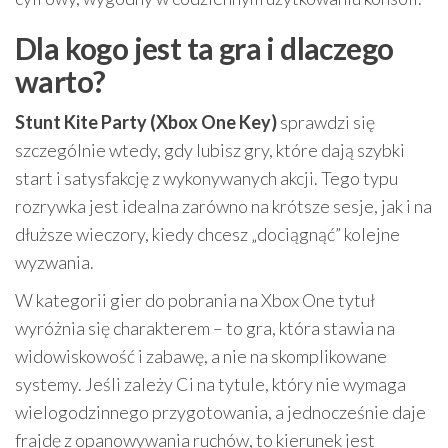
Dla kogo jest ta gra i dlaczego
warto?
Stunt Kite Party (Xbox One Key)
sprawdzi się
szczególnie wtedy, gdy lubisz gry, które dają szybki
start i satysfakcję z wykonywanych akcji. Tego typu
rozrywka jest idealna zarówno na krótsze sesje, jak i na
dłuższe wieczory, kiedy chcesz „dociągnąć” kolejne
wyzwania.
W kategorii gier do pobrania na Xbox One tytuł
wyróżnia się charakterem – to gra, która stawia na
widowiskowość i zabawę, a nie na skomplikowane
systemy. Jeśli zależy Ci na tytule, który nie wymaga
wielogodzinnego przygotowania, a jednocześnie daje
frajdę z opanowywania ruchów, to kierunek jest