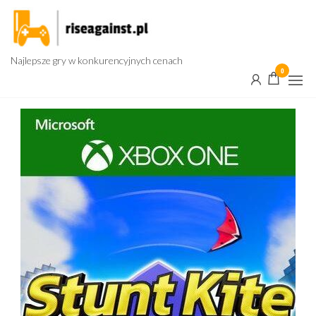
Przejdź
do
treści
Najlepsze gry w konkurencyjnych cenach
0