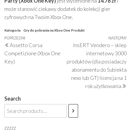
Party (Xbox One Key)
jest wycenione na
14.78 zł
i
może stanowić ciekawy dodatek do kolekcji gier
cyfrowych na Twoim Xbox One.
Kategoria
Gry do pobrania na Xbox One
Produkt
Nawigacja
Poprzedni
POPRZEDNI
NASTĘPNY
N
Assetto Corsa
InsERT Vendero – sklep
wpisu
wpis
w
Competizione (Xbox One
internetowy 3000
Key)
produktów (dla posiadaczy
abonamentu do Subiekta
nexo lub GT) licencja na 1
rok użytkowania
Search
zzzzz