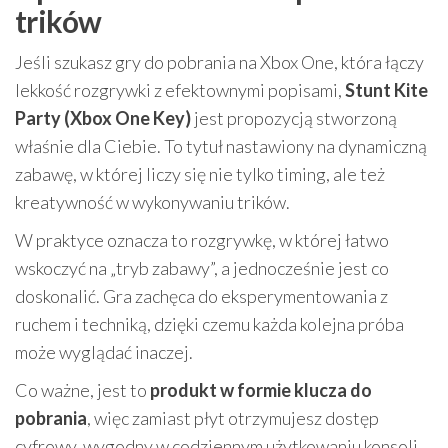
trików
Jeśli szukasz gry do pobrania na Xbox One, która łączy
lekkość rozgrywki z efektownymi popisami,
Stunt Kite
Party (Xbox One Key)
jest propozycją stworzoną
właśnie dla Ciebie. To tytuł nastawiony na dynamiczną
zabawę, w której liczy się nie tylko timing, ale też
kreatywność w wykonywaniu trików.
W praktyce oznacza to rozgrywkę, w której łatwo
wskoczyć na „tryb zabawy”, a jednocześnie jest co
doskonalić. Gra zachęca do eksperymentowania z
ruchem i techniką, dzięki czemu każda kolejna próba
może wyglądać inaczej.
Co ważne, jest to
produkt w formie klucza do
pobrania
, więc zamiast płyt otrzymujesz dostęp
cyfrowy, wygodny w codziennym użytkowaniu konsoli.