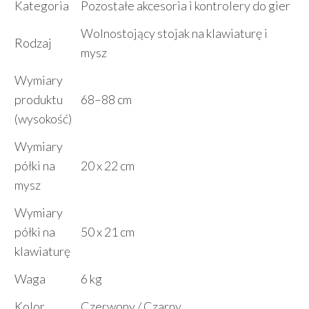
Kategoria
Pozostałe akcesoria i kontrolery do gier
Wolnostojący stojak na klawiaturę i
Rodzaj
mysz
Wymiary
produktu
68–88 cm
(wysokość)
Wymiary
półki na
20 x 22 cm
mysz
Wymiary
półki na
50 x 21 cm
klawiaturę
Waga
6 kg
Kolor
Czerwony / Czarny