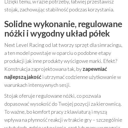
Dzięki temu, w razie potrzeby, łatwiej przestawisz
stojak, zachowując stabilność podczas korzystania.
Solidne wykonanie, regulowane
nóżki i wygodny układ półek
Next Level Racing od lat tworzy sprzęt dla simracingu,
a ten model powstaje w oparciu o podobne etapy
produkcji jak inne produkty wyścigowe marki. Efekt?
Konstrukcja zaprojektowana tak, by
zapewniać
najlepszą jakość
i utrzymać codzienne użytkowanie w
warunkach intensywnych sesji.
Stojak oferuje regulowane nóżki, co pozwala
dopasować wysokość do Twojej pozycji za kierownicą.
To ważne, bo komfort pracy z klawiaturą i myszą
wpływa na płynność reakcji w trakcie gry – szczególnie
w tytułach, gdzie ustawienia, czat lub mapy wymagają