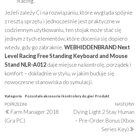
Racing.
Jeżeli zależy Ci na rozwiązaniu, które wygląda spójnie
z resztą sprzętu i jednocześnie jest praktyczne w
codziennym użytkowaniu, ten stojak może stać się
jednym z tych elementów, które docenia się dopiero
wtedy, gdy go zabraknie.
WEBHIDDENBRAND Next
Level Racing Free Standing Keyboard and Mouse
Stand NLR-A012
daje miejsce na kontrolę, porządek i
komfort – dokładnie w stylu, w jakim buduje się
nowoczesne stanowiska do symulacji.
Kategoria
Pozostałe akcesoria i kontrolery do gier
Produkt
Nawigacja
Poprzedni
POPRZEDNI
NASTĘPNY
N
Farm Manager 2018
Dying Light 2 Stay Human
wpisu
wpis
w
(Gra PC)
– Pre-Order Bonus (Xbox
Series Key)