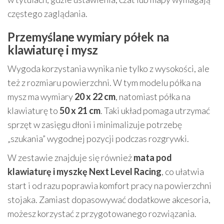
częstego zaglądania.
Przemyślane wymiary półek na
klawiaturę i mysz
Wygoda korzystania wynika nie tylko z wysokości, ale
też z rozmiaru powierzchni. W tym modelu półka na
mysz ma wymiary
20 x 22 cm
, natomiast półka na
klawiaturę to
50 x 21 cm
. Taki układ pomaga utrzymać
sprzęt w zasięgu dłoni i minimalizuje potrzebę
„szukania” wygodnej pozycji podczas rozgrywki.
W zestawie znajduje się również
mata pod
klawiaturę i myszkę Next Level Racing
, co ułatwia
start i od razu poprawia komfort pracy na powierzchni
stojaka. Zamiast dopasowywać dodatkowe akcesoria,
możesz korzystać z przygotowanego rozwiązania.