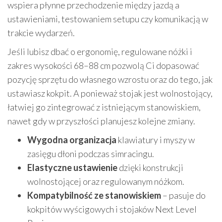
wspiera płynne przechodzenie między jazdą a
ustawieniami, testowaniem setupu czy komunikacją w
trakcie wydarzeń.
Jeśli lubisz dbać o ergonomię, regulowane nóżki i
zakres wysokości 68–88 cm pozwolą Ci dopasować
pozycję sprzętu do własnego wzrostu oraz do tego, jak
ustawiasz kokpit. A ponieważ stojak jest wolnostojący,
łatwiej go zintegrować z istniejącym stanowiskiem,
nawet gdy w przyszłości planujesz kolejne zmiany.
Wygodna organizacja
klawiatury i myszy w
zasięgu dłoni podczas simracingu.
Elastyczne ustawienie
dzięki konstrukcji
wolnostojącej oraz regulowanym nóżkom.
Kompatybilność ze stanowiskiem
– pasuje do
kokpitów wyścigowych i stojaków Next Level