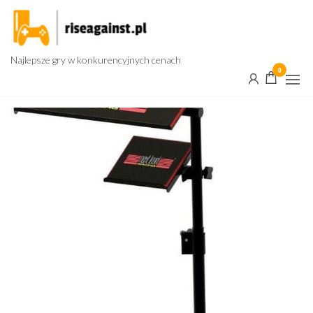
Przejdź
do
treści
Najlepsze gry w konkurencyjnych cenach
0