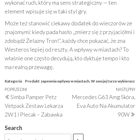
wykonać ruch, który ma sens strategiczny — ten
element wpisuje się w taki styl gry.
Może też stanowić ciekawy dodatek do wieczorów ze
znajomymi: kiedy pada hasło „zmierz się z przyjaciółmi i
zdobądź Żelazny Tron!”, każdy chce pokazać, że zna
Westeros lepiej od reszty. A wpływy w miastach? To
właśnie one często decydują, kto dyktuje tempo i kto
ma realną przewagę.
Kategoria
Produkt
zapewnia wpływy w miastach. W swojej turze wybierasz
Nawigacja
Poprzedni
POPRZEDNI
NASTĘPNY
N
Simba Pamper Petz
Mercedes G63 Amg Skóra,
wpisu
wpis
w
Vetpack Zestaw Lekarza
Eva Auto Na Akumulator
2W1 I Plecak – Zabawka
90W
Search