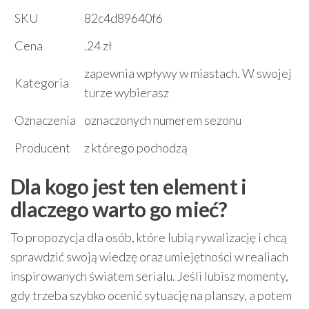
SKU
82c4d89640f6
Cena
.24 zł
zapewnia wpływy w miastach. W swojej
Kategoria
turze wybierasz
Oznaczenia
oznaczonych numerem sezonu
Producent
z którego pochodzą
Dla kogo jest ten element i
dlaczego warto go mieć?
To propozycja dla osób, które lubią rywalizację i chcą
sprawdzić swoją wiedzę oraz umiejętności w realiach
inspirowanych światem serialu. Jeśli lubisz momenty,
gdy trzeba szybko ocenić sytuację na planszy, a potem