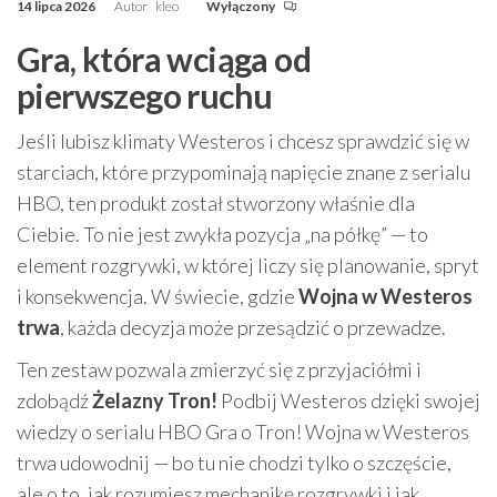
14 lipca 2026
Autor
kleo
Wyłączony
Gra, która wciąga od
pierwszego ruchu
Jeśli lubisz klimaty Westeros i chcesz sprawdzić się w
starciach, które przypominają napięcie znane z serialu
HBO, ten produkt został stworzony właśnie dla
Ciebie. To nie jest zwykła pozycja „na półkę” — to
element rozgrywki, w której liczy się planowanie, spryt
i konsekwencja. W świecie, gdzie
Wojna w Westeros
trwa
, każda decyzja może przesądzić o przewadze.
Ten zestaw pozwala zmierzyć się z przyjaciółmi i
zdobądź
Żelazny Tron!
Podbij Westeros dzięki swojej
wiedzy o serialu HBO Gra o Tron! Wojna w Westeros
trwa udowodnij — bo tu nie chodzi tylko o szczęście,
ale o to, jak rozumiesz mechanikę rozgrywki i jak