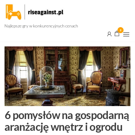
Przejdź
do
treści
Najlepsze gry w konkurencyjnych cenach
0
6 pomysłów na gospodarną
aranżację wnętrz i ogrodu