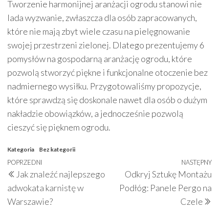
Tworzenie harmonijnej aranżacji ogrodu stanowi nie
lada wyzwanie, zwłaszcza dla osób zapracowanych,
które nie mają zbyt wiele czasu na pielęgnowanie
swojej przestrzeni zielonej. Dlatego prezentujemy 6
pomysłów na gospodarną aranżację ogrodu, które
pozwolą stworzyć piękne i funkcjonalne otoczenie bez
nadmiernego wysiłku. Przygotowaliśmy propozycje,
które sprawdzą się doskonale nawet dla osób o dużym
nakładzie obowiązków, a jednocześnie pozwolą
cieszyć się pięknem ogrodu.
Kategoria
Bez kategorii
Nawigacja
Poprzedni
POPRZEDNI
NASTĘPNY
N
Jak znaleźć najlepszego
Odkryj Sztukę Montażu
wpisu
wpis
w
adwokata karnistę w
Podłóg: Panele Pergo na
Warszawie?
Czele