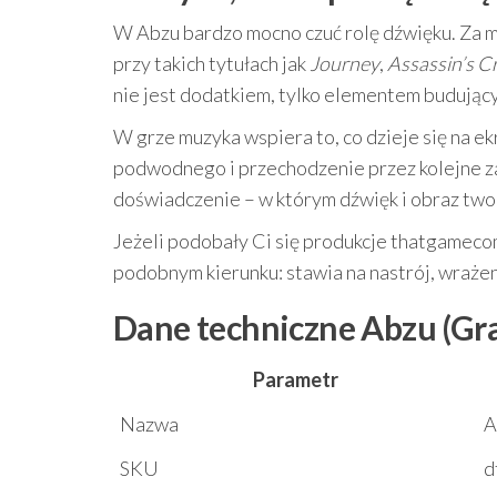
W Abzu bardzo mocno czuć rolę dźwięku. Za
przy takich tytułach jak
Journey
,
Assassin’s C
nie jest dodatkiem, tylko elementem budujący
W grze muzyka wspiera to, co dzieje się na e
podwodnego i przechodzenie przez kolejne zak
doświadczenie – w którym dźwięk i obraz twor
Jeżeli podobały Ci się produkcje thatgamecom
podobnym kierunku: stawia na nastrój, wrażen
Dane techniczne Abzu (Gra
Parametr
Nazwa
A
SKU
d