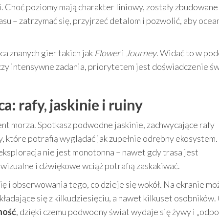
. Choć poziomy mają charakter liniowy, zostały zbudowane 
su – zatrzymać się, przyjrzeć detalom i pozwolić, aby ocea
 znanych gier takich jak
Flower
i
Journey
. Widać to w pod
ę czy intensywne zadania, priorytetem jest doświadczenie ś
 rafy, jaskinie i ruiny
ent morza. Spotkasz podwodne jaskinie, zachwycające rafy
y, które potrafią wyglądać jak zupełnie odrębny ekosystem.
ksploracja nie jest monotonna – nawet gdy trasa jest
wizualne i dźwiękowe wciąż potrafią zaskakiwać.
ę i obserwowania tego, co dzieje się wokół. Na ekranie mo
ładające się z kilkudziesięciu, a nawet kilkuset osobników.
ność
, dzięki czemu podwodny świat wydaje się żywy i „odp