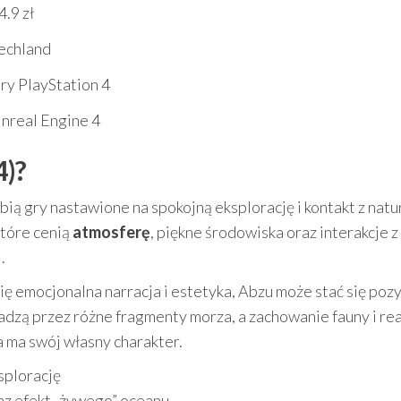
4.9 zł
echland
ry PlayStation 4
nreal Engine 4
4)?
ubią gry nastawione na spokojną eksplorację i kontakt z natu
które cenią
atmosferę
, piękne środowiska oraz interakcje z
.
 się emocjonalna narracja i estetyka, Abzu może stać się pozy
adzą przez różne fragmenty morza, a zachowanie fauny i rea
 ma swój własny charakter.
splorację
az efekt „żywego” oceanu