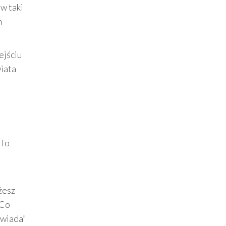
w taki
n
ejściu
wiata
 To
żesz
 Co
owiada”