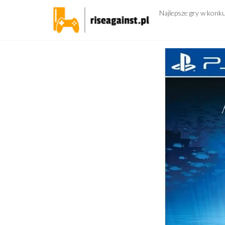
Przejdź
Najlepsze gry w konk
do
treści