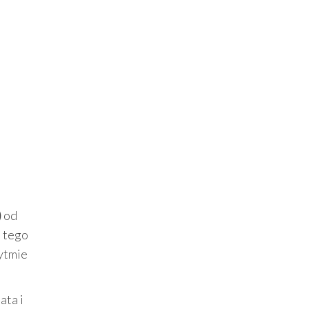
)
od
u tego
rytmie
ata i