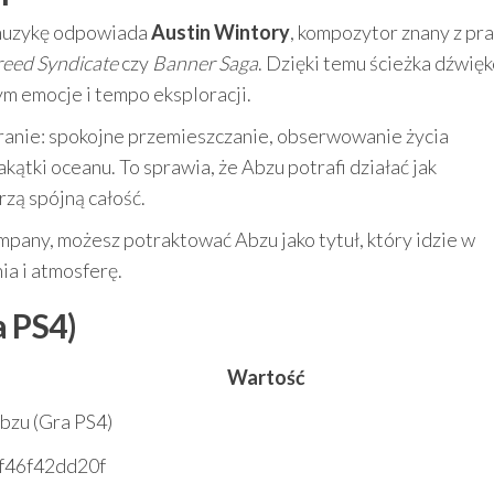
 muzykę odpowiada
Austin Wintory
, kompozytor znany z pr
reed Syndicate
czy
Banner Saga
. Dzięki temu ścieżka dźwię
m emocje i tempo eksploracji.
kranie: spokojne przemieszczanie, obserwowanie życia
ątki oceanu. To sprawia, że Abzu potrafi działać jak
zą spójną całość.
pany, możesz potraktować Abzu jako tytuł, który idzie w
ia i atmosferę.
 PS4)
Wartość
bzu (Gra PS4)
f46f42dd20f