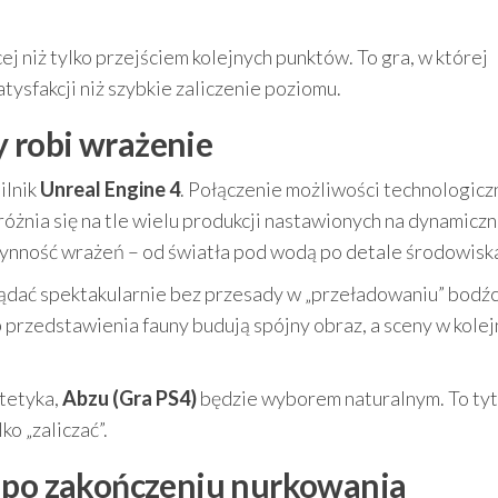
ej niż tylko przejściem kolejnych punktów. To gra, w której
atysfakcji niż szybkie zaliczenie poziomu.
ry robi wrażenie
ilnik
Unreal Engine 4
. Połączenie możliwości technologicz
óżnia się na tle wielu produkcji nastawionych na dynamicz
 płynność wrażeń – od światła pod wodą po detale środowisk
lądać spektakularnie bez przesady w „przeładowaniu” bodź
 przedstawienia fauny budują spójny obraz, a sceny w kole
stetyka,
Abzu (Gra PS4)
będzie wyborem naturalnym. To tyt
o „zaliczać”.
ę po zakończeniu nurkowania