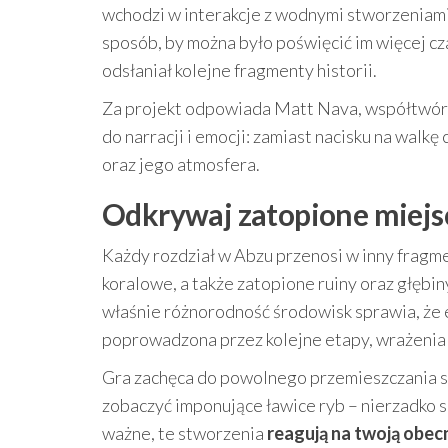
wchodzi w interakcje z wodnymi stworzeniami
sposób, by można było poświęcić im więcej cza
odsłaniał kolejne fragmenty historii.
Za projekt odpowiada Matt Nava, współtwórca
do narracji i emocji: zamiast nacisku na walk
oraz jego atmosfera.
Odkrywaj zatopione miejsca:
Każdy rozdział w Abzu przenosi w inny fragm
koralowe, a także zatopione ruiny oraz głębin
właśnie różnorodność środowisk sprawia, że e
poprowadzona przez kolejne etapy, wrażenia 
Gra zachęca do powolnego przemieszczania si
zobaczyć imponujące ławice ryb – nierzadko sk
ważne, te stworzenia
reagują na twoją obec