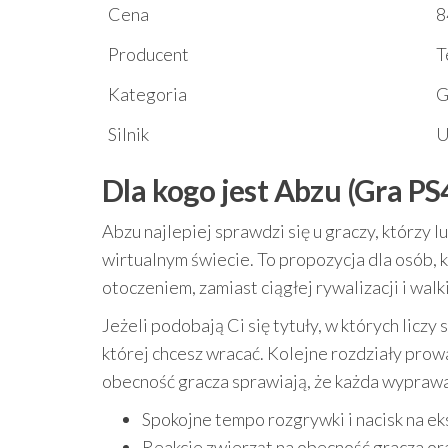
Cena
8
Producent
T
Kategoria
G
Silnik
U
Dla kogo jest Abzu (Gra PS
Abzu najlepiej sprawdzi się u graczy, którzy l
wirtualnym świecie. To propozycja dla osób, 
otoczeniem, zamiast ciągłej rywalizacji i walki
Jeżeli podobają Ci się tytuły, w których liczy
której chcesz wracać. Kolejne rozdziały prow
obecność gracza sprawiają, że każda wyprawa
Spokojne tempo rozgrywki i nacisk na ek
Reakcje zwierząt na obecność gracza or