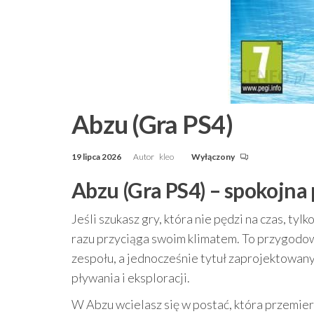
Abzu (Gra PS4)
19 lipca 2026
Autor
kleo
Wyłączony
Abzu (Gra PS4) – spokojna
Jeśli szukasz gry, która nie pędzi na czas, t
razu przyciąga swoim klimatem. To przygodow
zespołu, a jednocześnie tytuł zaprojektowan
pływania i eksploracji.
W Abzu wcielasz się w postać, która przemie