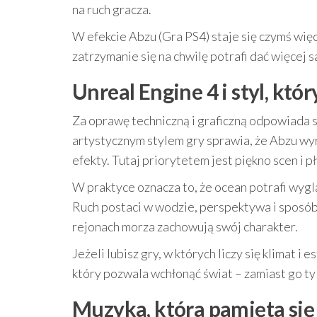
na ruch gracza.
W efekcie Abzu (Gra PS4) staje się czymś więc
zatrzymanie się na chwilę potrafi dać więcej s
Unreal Engine 4 i styl, któ
Za oprawę techniczną i graficzną odpowiada s
artystycznym stylem gry sprawia, że Abzu wyr
efekty. Tutaj priorytetem jest piękno scen i
W praktyce oznacza to, że ocean potrafi wyg
Ruch postaci w wodzie, perspektywa i sposób
rejonach morza zachowują swój charakter.
Jeżeli lubisz gry, w których liczy się klimat i e
który pozwala wchłonąć świat – zamiast go tylk
Muzyka, która pamięta si