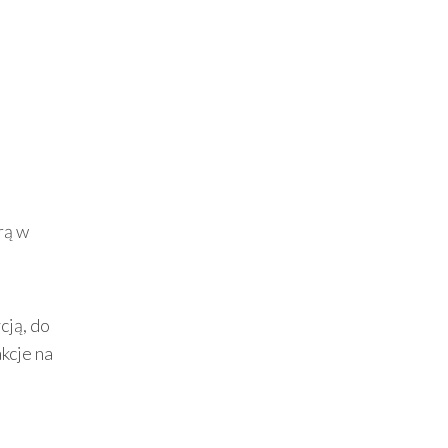
rą w
cją, do
kcje na