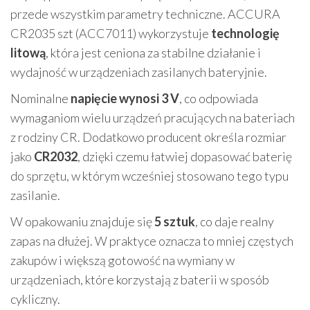
przede wszystkim parametry techniczne. ACCURA
CR2035 szt (ACC7011) wykorzystuje
technologię
litową
, która jest ceniona za stabilne działanie i
wydajność w urządzeniach zasilanych bateryjnie.
Nominalne
napięcie wynosi 3 V
, co odpowiada
wymaganiom wielu urządzeń pracujących na bateriach
z rodziny CR. Dodatkowo producent określa rozmiar
jako
CR2032
, dzięki czemu łatwiej dopasować baterię
do sprzętu, w którym wcześniej stosowano tego typu
zasilanie.
W opakowaniu znajduje się
5 sztuk
, co daje realny
zapas na dłużej. W praktyce oznacza to mniej częstych
zakupów i większą gotowość na wymiany w
urządzeniach, które korzystają z baterii w sposób
cykliczny.