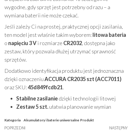
wygodne, gdy sprzęt jest potrzebny od razu – a
wymiana baterii nie może czekać.
Jeśli zależy Ci na prostej, praktycznej opcji zasilania,
ten model jest właśnie takim wyborem:
litowa bateria
o
napięciu 3 V
i rozmiarze
CR2032
, dostępna jako
zestaw, który pozwala dłużej utrzymać sprawność
sprzętów.
Dodatkowo identyfikacja produktu jest jednoznaczna
dzięki oznaczeniu
ACCURA CR2035 szt (ACC7011)
oraz SKU:
45d849fcdb21
.
Stabilne zasilanie
dzięki technologii litowej
Zestaw 5 szt.
ułatwia planowanie wymian
Kategoria
Akumulatory i baterie uniwersalne
Produkt
Nawigacja
Poprzedni
POPRZEDNI
NASTĘPNY
N