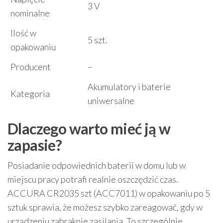
3 V
nominalne
Ilość w
5 szt.
opakowaniu
Producent
–
Akumulatory i baterie
Kategoria
uniwersalne
Dlaczego warto mieć ją w
zapasie?
Posiadanie odpowiednich baterii w domu lub w
miejscu pracy potrafi realnie oszczędzić czas.
ACCURA CR2035 szt (ACC7011) w opakowaniu po 5
sztuk sprawia, że możesz szybko zareagować, gdy w
urządzeniu zabraknie zasilania. To szczególnie