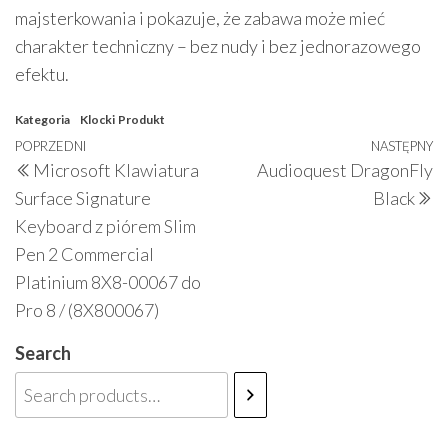
majsterkowania i pokazuje, że zabawa może mieć
charakter techniczny – bez nudy i bez jednorazowego
efektu.
Kategoria
Klocki
Produkt
Nawigacja
Poprzedni
POPRZEDNI
NASTĘPNY
N
Microsoft Klawiatura
Audioquest DragonFly
wpisu
wpis
w
Surface Signature
Black
Keyboard z piórem Slim
Pen 2 Commercial
Platinium 8X8-00067 do
Pro 8 / (8X800067)
Search