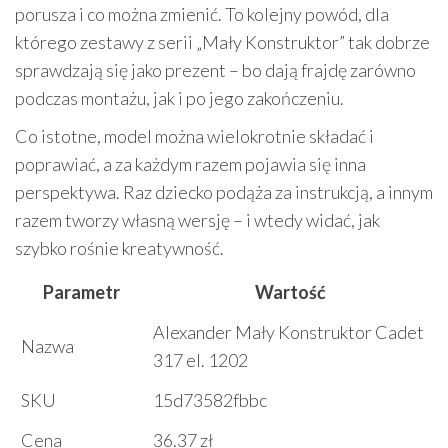
porusza i co można zmienić. To kolejny powód, dla
którego zestawy z serii „Mały Konstruktor” tak dobrze
sprawdzają się jako prezent – bo dają frajdę zarówno
podczas montażu, jak i po jego zakończeniu.
Co istotne, model można wielokrotnie składać i
poprawiać, a za każdym razem pojawia się inna
perspektywa. Raz dziecko podąża za instrukcją, a innym
razem tworzy własną wersję – i wtedy widać, jak
szybko rośnie kreatywność.
Parametr
Wartość
Alexander Mały Konstruktor Cadet
Nazwa
317 el. 1202
SKU
15d73582fbbc
Cena
36.37 zł