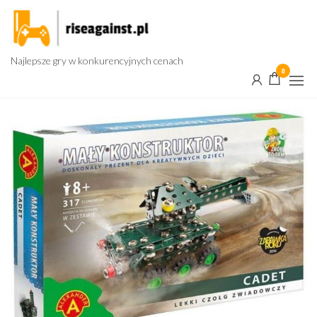
Przejdź
do
treści
Najlepsze gry w konkurencyjnych cenach
0