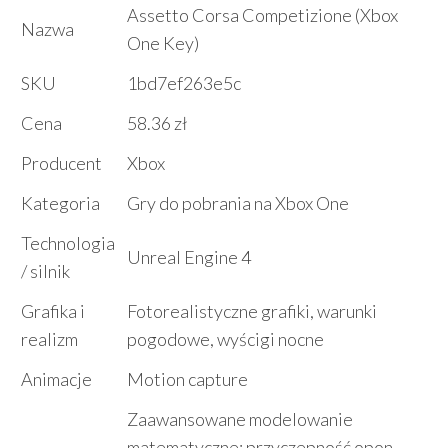
Assetto Corsa Competizione (Xbox
Nazwa
One Key)
SKU
1bd7ef263e5c
Cena
58.36 zł
Producent
Xbox
Kategoria
Gry do pobrania na Xbox One
Technologia
Unreal Engine 4
/ silnik
Grafika i
Fotorealistyczne grafiki, warunki
realizm
pogodowe, wyścigi nocne
Animacje
Motion capture
Zaawansowane modelowanie
matematyczne: przyczepność opon,