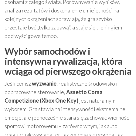
osobami z całego świata. Porównywanie wyników,
analiza rezultatów i doskonalenie umiejętności na
kolejnych okrążeniach sprawiają, że gra szybko
przestaje być „tylko zabawą”, a staje się treningiem
pod wyścigowe tempo.
Wybór samochodów i
intensywna rywalizacja, która
wciąga od pierwszego okrążenia
Jeśli cenisz
wyzwanie
, realistyczne środowisko i
dopracowane sterowanie,
Assetto Corsa
Competizione (Xbox One Key)
jest naturalnym
wyborem. Gra stawia na intensywność i ekstremalne
emocje, ale jednocześnie stara się zachować wierność
sportowi motorowemu – zarówno w tym, jak auto
reaguje, jak wygląda tor, jak zmienia się pogoda, jak