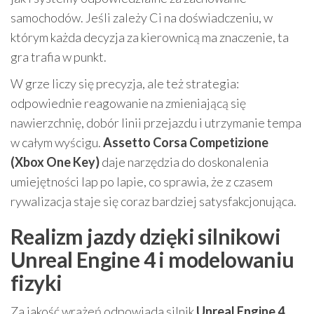
samochodów. Jeśli zależy Ci na doświadczeniu, w
którym każda decyzja za kierownicą ma znaczenie, ta
gra trafia w punkt.
W grze liczy się precyzja, ale też strategia:
odpowiednie reagowanie na zmieniającą się
nawierzchnię, dobór linii przejazdu i utrzymanie tempa
w całym wyścigu.
Assetto Corsa Competizione
(Xbox One Key)
daje narzędzia do doskonalenia
umiejętności lap po lapie, co sprawia, że z czasem
rywalizacja staje się coraz bardziej satysfakcjonująca.
Realizm jazdy dzięki silnikowi
Unreal Engine 4 i modelowaniu
fizyki
Za jakość wrażeń odpowiada silnik
Unreal Engine 4
,