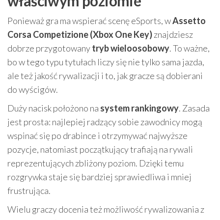
właściwym poziomie
Ponieważ gra ma wspierać scenę eSports, w
Assetto
Corsa Competizione (Xbox One Key)
znajdziesz
dobrze przygotowany
tryb wieloosobowy
. To ważne,
bo w tego typu tytułach liczy się nie tylko sama jazda,
ale też jakość rywalizacji i to, jak gracze są dobierani
do wyścigów.
Duży nacisk położono na
system rankingowy
. Zasada
jest prosta: najlepiej radzący sobie zawodnicy mogą
wspinać się po drabince i otrzymywać najwyższe
pozycje, natomiast początkujący trafiają na rywali
reprezentujących zbliżony poziom. Dzięki temu
rozgrywka staje się bardziej sprawiedliwa i mniej
frustrująca.
Wielu graczy docenia też możliwość rywalizowania z