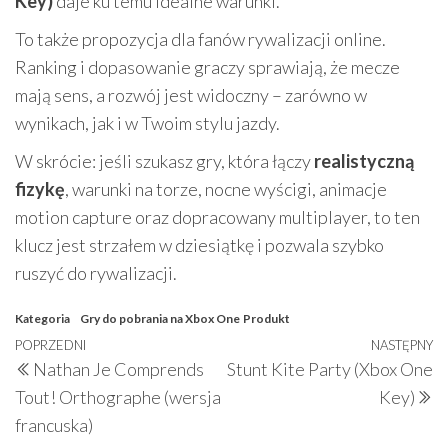
Key)
daje ku temu idealne warunki.
To także propozycja dla fanów rywalizacji online.
Ranking i dopasowanie graczy sprawiają, że mecze
mają sens, a rozwój jest widoczny – zarówno w
wynikach, jak i w Twoim stylu jazdy.
W skrócie: jeśli szukasz gry, która łączy
realistyczną
fizykę
, warunki na torze, nocne wyścigi, animacje
motion capture oraz dopracowany multiplayer, to ten
klucz jest strzałem w dziesiątkę i pozwala szybko
ruszyć do rywalizacji.
Kategoria
Gry do pobrania na Xbox One
Produkt
Nawigacja
Poprzedni
POPRZEDNI
NASTĘPNY
N
Nathan Je Comprends
Stunt Kite Party (Xbox One
wpisu
wpis
w
Tout! Orthographe (wersja
Key)
francuska)