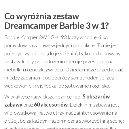
Co wyróżnia zestaw
Dreamcamper Barbie 3 w 1?
Barbie Kamper 3W1 GHL93 łączy w sobie kilka
pomysłów na zabawę w jednym produkcie. To nie jest
pojedynczy pojazd „do jeżdżenia”, tylko rozbudowany
zestaw, który po rozłożeniu oferuje przestrzeń na
mebelki i różne aktywności. Dziecko może przechodzić
między zadaniami: od podróży samochodem, przez
wędkowanie i rejs łódką, po gotowanie i ognisko.
W praktyce największą różnicę robi
5 obszarów
zabawy
oraz
60 akcesoriów
. Dzięki nim zabawa jest
wielowątkowa i łatwo utrzymać zainteresowanie na
dłużej, bo za każdym razem można stworzyć inną scenę:
piknik ze stołem, kuchnia z przygotowaniem posiłku,