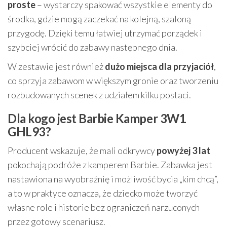
proste
– wystarczy spakować wszystkie elementy do
środka, gdzie mogą zaczekać na kolejną, szaloną
przygodę. Dzięki temu łatwiej utrzymać porządek i
szybciej wrócić do zabawy następnego dnia.
W zestawie jest również
dużo miejsca dla przyjaciół
,
co sprzyja zabawom w większym gronie oraz tworzeniu
rozbudowanych scenek z udziałem kilku postaci.
Dla kogo jest Barbie Kamper 3W1
GHL93?
Producent wskazuje, że mali odkrywcy
powyżej 3 lat
pokochają podróże z kamperem Barbie. Zabawka jest
nastawiona na wyobraźnię i możliwość bycia „kim chcą”,
a to w praktyce oznacza, że dziecko może tworzyć
własne role i historie bez ograniczeń narzuconych
przez gotowy scenariusz.