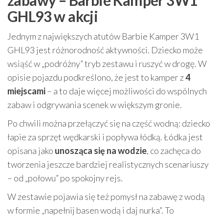
zabawy – Barbie Kamper 3W1
GHL93 w akcji
Jednym z największych atutów Barbie Kamper 3W1
GHL93 jest różnorodność aktywności. Dziecko może
wsiąść w „podróżny” tryb zestawu i ruszyć w drogę. W
opisie pojazdu podkreślono, że jest to kamper z
4
miejscami
– a to daje więcej możliwości do wspólnych
zabaw i odgrywania scenek w większym gronie.
Po chwili można przełączyć się na część wodną: dziecko
łapie za sprzęt wędkarski i popływa łódką. Łódka jest
opisana jako
unosząca się na wodzie
, co zachęca do
tworzenia jeszcze bardziej realistycznych scenariuszy
– od „połowu” po spokojny rejs.
W zestawie pojawia się też pomysł na zabawę z wodą
w formie „napełnij basen wodą i daj nurka”. To