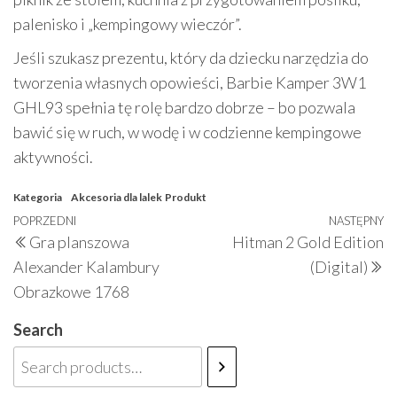
palenisko i „kempingowy wieczór”.
Jeśli szukasz prezentu, który da dziecku narzędzia do
tworzenia własnych opowieści, Barbie Kamper 3W1
GHL93 spełnia tę rolę bardzo dobrze – bo pozwala
bawić się w ruch, w wodę i w codzienne kempingowe
aktywności.
Kategoria
Akcesoria dla lalek
Produkt
Nawigacja
Poprzedni
POPRZEDNI
NASTĘPNY
N
Gra planszowa
Hitman 2 Gold Edition
wpisu
wpis
w
Alexander Kalambury
(Digital)
Obrazkowe 1768
Search