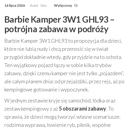
16 lipca 2026
Autor
kleo
Wyłączony
Barbie Kamper 3W1 GHL93 –
potrójna zabawa w podróży
Barbie Kamper 3W1 GHL93 to propozycja dla dzieci,
które nie lubią nudy i chcą przenosić się w świat
przygód dokładnie wtedy, gdy przyjdzie na to ochota.
Ten wyjątkowy pojazd łączy w sobie kilka trybów
zabawy, dzięki czemu kamper nie jest tylko „pojazdem”,
ale całym planem dnia: od przejażdżki, przez rejs, aż po
kempingowe gotowanie i wypoczynek.
W jednym zestawie kryje się samochód, łódka oraz
zestaw kempingowy z aż
5 obszarami zabawy
. To
sprawia, że dzieci mogą tworzyć własne scenariusze:
rodzinna wyprawa, łowienie ryb, piknik, wspólne