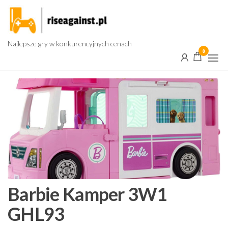
Przejdź
do
treści
Najlepsze gry w konkurencyjnych cenach
0
Barbie Kamper 3W1
GHL93