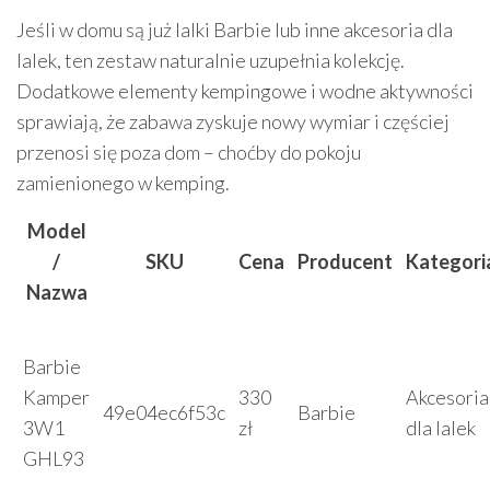
Jeśli w domu są już lalki Barbie lub inne akcesoria dla
lalek, ten zestaw naturalnie uzupełnia kolekcję.
Dodatkowe elementy kempingowe i wodne aktywności
sprawiają, że zabawa zyskuje nowy wymiar i częściej
przenosi się poza dom – choćby do pokoju
zamienionego w kemping.
Model
/
SKU
Cena
Producent
Kategori
Nazwa
Barbie
Kamper
330
Akcesoria
49e04ec6f53c
Barbie
3W1
zł
dla lalek
GHL93