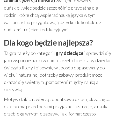
Animals (wersja duńska)
występuje w wersji
duńskiej, więc będzie szczególnie przydatna dla
rodzin, które chcą wspierać naukę języka w tym
wariancie lub przygotowują dziecko do kontaktu z
duńskimi treściami edukacyjnymi.
Dla kogo będzie najlepsza?
Ta gra należy do kategorii
gry dziecięce
i sprawdzi się
jako wsparcie nauki w domu. Jeżeli chcesz, aby dziecko
ćwiczyło litery i pisownię w sposób dopasowany do
wieku i naturalnej potrzeby zabawy, produkt może
okazać się świetnym „pomostem” między nauką a
rozrywką.
Motyw dzikich zwierząt dodatkowo działa jak zachęta:
dziecko ma przed oczami przyjazne ilustracje, a nauka
przebiega w rytmie zabawy. Taki format często