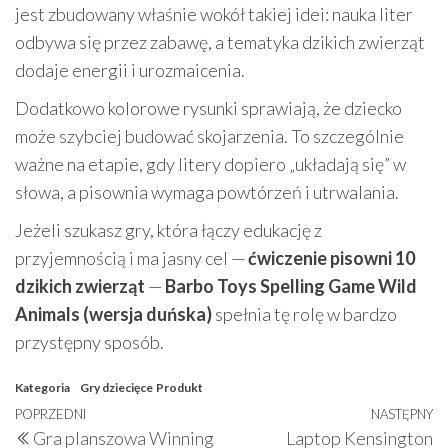
jest zbudowany właśnie wokół takiej idei: nauka liter
odbywa się przez zabawę, a tematyka dzikich zwierząt
dodaje energii i urozmaicenia.
Dodatkowo kolorowe rysunki sprawiają, że dziecko
może szybciej budować skojarzenia. To szczególnie
ważne na etapie, gdy litery dopiero „układają się” w
słowa, a pisownia wymaga powtórzeń i utrwalania.
Jeżeli szukasz gry, która łączy edukację z
przyjemnością i ma jasny cel —
ćwiczenie pisowni 10
dzikich zwierząt
—
Barbo Toys Spelling Game Wild
Animals (wersja duńska)
spełnia tę rolę w bardzo
przystępny sposób.
Kategoria
Gry dziecięce
Produkt
Nawigacja
Poprzedni
POPRZEDNI
NASTĘPNY
N
Gra planszowa Winning
Laptop Kensington
wpis
w