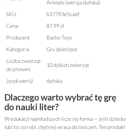
Animals (wersja duńska)
SKU
b37793e5ca6f
Cena
87.99 zł
Producent
Barbo Toys
Kategoria
Gry dziecięce
Liczba zwierząt
10 dzikich zwierząt
do pisowni
Język wersji
duńska
Dlaczego warto wybrać tę grę
do nauki liter?
W edukacji najmłodszych liczy się forma — jeśli dziecko
lubi to, co robi, chętniej wraca do ćwiczeń. Ten produkt