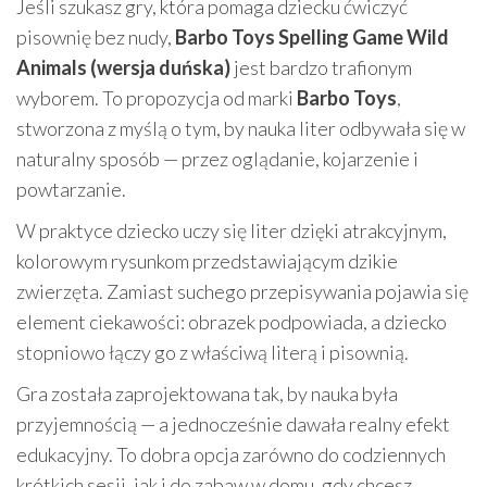
Jeśli szukasz gry, która pomaga dziecku ćwiczyć
pisownię bez nudy,
Barbo Toys Spelling Game Wild
Animals (wersja duńska)
jest bardzo trafionym
wyborem. To propozycja od marki
Barbo Toys
,
stworzona z myślą o tym, by nauka liter odbywała się w
naturalny sposób — przez oglądanie, kojarzenie i
powtarzanie.
W praktyce dziecko uczy się liter dzięki atrakcyjnym,
kolorowym rysunkom przedstawiającym dzikie
zwierzęta. Zamiast suchego przepisywania pojawia się
element ciekawości: obrazek podpowiada, a dziecko
stopniowo łączy go z właściwą literą i pisownią.
Gra została zaprojektowana tak, by nauka była
przyjemnością — a jednocześnie dawała realny efekt
edukacyjny. To dobra opcja zarówno do codziennych
krótkich sesji, jak i do zabaw w domu, gdy chcesz