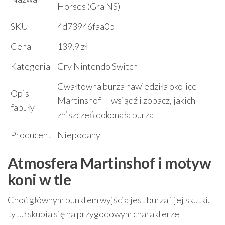
Horses (Gra NS)
SKU
4d73946faa0b
Cena
139,9 zł
Kategoria
Gry Nintendo Switch
Gwałtowna burza nawiedziła okolice
Opis
Martinshof — wsiądź i zobacz, jakich
fabuły
zniszczeń dokonała burza
Producent
Niepodany
Atmosfera Martinshof i motyw
koni w tle
Choć głównym punktem wyjścia jest burza i jej skutki,
tytuł skupia się na przygodowym charakterze