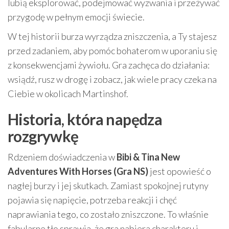
lubią eksplorować, podejmować wyzwania i przeżywać
przygodę w pełnym emocji świecie.
W tej historii burza wyrządza zniszczenia, a Ty stajesz
przed zadaniem, aby pomóc bohaterom w uporaniu się
z konsekwencjami żywiołu. Gra zachęca do działania:
wsiądź, rusz w drogę i zobacz, jak wiele pracy czeka na
Ciebie w okolicach Martinshof.
Historia, która napędza
rozgrywkę
Rdzeniem doświadczenia w
Bibi & Tina New
Adventures With Horses (Gra NS)
jest opowieść o
nagłej burzy i jej skutkach. Zamiast spokojnej rutyny
pojawia się napięcie, potrzeba reakcji i chęć
naprawiania tego, co zostało zniszczone. To właśnie
fabularne tło sprawia, że gra nabiera charakteru i