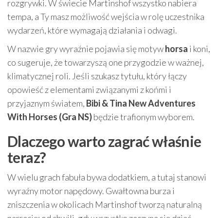
rozgrywki. W świecie Martinshof wszystko nabiera
tempa, a Ty masz możliwość wejścia w rolę uczestnika
wydarzeń, które wymagają działania i odwagi.
W nazwie gry wyraźnie pojawia się motyw
horsa
i koni,
co sugeruje, że towarzyszą one przygodzie w ważnej,
klimatycznej roli. Jeśli szukasz tytułu, który łączy
opowieść z elementami związanymi z końmi i
przyjaznym światem,
Bibi & Tina New Adventures
With Horses (Gra NS)
będzie trafionym wyborem.
Dlaczego warto zagrać właśnie
teraz?
W wielu grach fabuła bywa dodatkiem, a tutaj stanowi
wyraźny motor napędowy. Gwałtowna burza i
zniszczenia w okolicach Martinshof tworzą naturalną