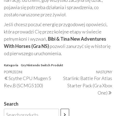
narrację: od chwili, gdy wszystko zaczyna się dziać,
pojawia się potrzeba działania i sprawdzenia, co
zostało naruszone przez żywioł.
Jeśli chcesz poczuć energię przygodowej opowieści,
która prowadzi Cię przez kolejne etapy w świecie
pełnym koni i wyzwań,
Bibi & Tina New Adventures
With Horses (Gra NS)
pozwoli zanurzyć się w historię
od pierwszego uruchomienia.
Kategoria
Gry Nintendo Switch
Produkt
Nawigacja
Poprzedni
POPRZEDNI
NASTĘPNY
N
Scythe CPU Mugen 5
Starlink: Battle For Atlas
wpisu
wpis
w
Rev.B (SCMG5100)
Starter Pack (Gra Xbox
One)
Search