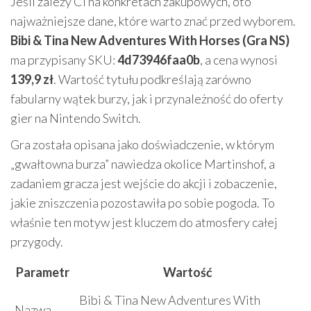
Jeśli zależy Ci na konkretach zakupowych, oto
najważniejsze dane, które warto znać przed wyborem.
Bibi & Tina New Adventures With Horses (Gra NS)
ma przypisany SKU:
4d73946faa0b
, a cena wynosi
139,9 zł
. Wartość tytułu podkreślają zarówno
fabularny wątek burzy, jak i przynależność do oferty
gier na Nintendo Switch.
Gra została opisana jako doświadczenie, w którym
„gwałtowna burza” nawiedza okolice Martinshof, a
zadaniem gracza jest wejście do akcji i zobaczenie,
jakie zniszczenia pozostawiła po sobie pogoda. To
właśnie ten motyw jest kluczem do atmosfery całej
przygody.
Parametr
Wartość
Bibi & Tina New Adventures With
Nazwa