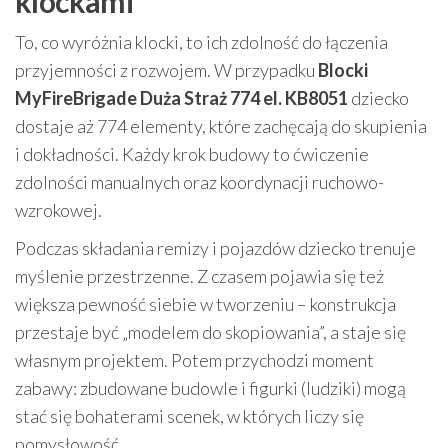
klockami
To, co wyróżnia klocki, to ich zdolność do łączenia
przyjemności z rozwojem. W przypadku
Blocki
MyFireBrigade Duża Straż 774 el. KB8051
dziecko
dostaje aż 774 elementy, które zachęcają do skupienia
i dokładności. Każdy krok budowy to ćwiczenie
zdolności manualnych oraz koordynacji ruchowo-
wzrokowej.
Podczas składania remizy i pojazdów dziecko trenuje
myślenie przestrzenne. Z czasem pojawia się też
większa pewność siebie w tworzeniu – konstrukcja
przestaje być „modelem do skopiowania”, a staje się
własnym projektem. Potem przychodzi moment
zabawy: zbudowane budowle i figurki (ludziki) mogą
stać się bohaterami scenek, w których liczy się
pomysłowość.