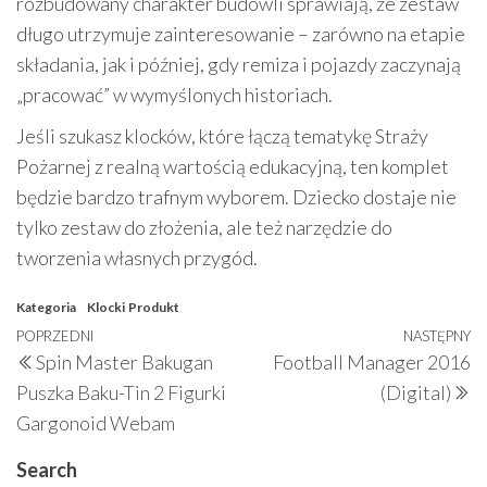
rozbudowany charakter budowli sprawiają, że zestaw
długo utrzymuje zainteresowanie – zarówno na etapie
składania, jak i później, gdy remiza i pojazdy zaczynają
„pracować” w wymyślonych historiach.
Jeśli szukasz klocków, które łączą tematykę Straży
Pożarnej z realną wartością edukacyjną, ten komplet
będzie bardzo trafnym wyborem. Dziecko dostaje nie
tylko zestaw do złożenia, ale też narzędzie do
tworzenia własnych przygód.
Kategoria
Klocki
Produkt
Nawigacja
Poprzedni
POPRZEDNI
NASTĘPNY
N
Spin Master Bakugan
Football Manager 2016
wpisu
wpis
w
Puszka Baku-Tin 2 Figurki
(Digital)
Gargonoid Webam
Search