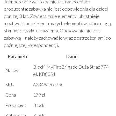
Jednocześnie warto pamiętać o zaleceniach
producenta: zabawka nie jest odpowiednia dla dzieci
poniżej 3 lat. Zawiera małe elementy lub istnieje
możliwość oddzielenia małych elementów, które mogą
stanowić ryzyko udławienia. Opakowanie nie jest
zabawką – należy zachować je wraz z ostrzeżeniami do
późniejszej korespondencji.
Parametr
Dane
Blocki MyFireBrigade Duża Straż 774
Nazwa
el. KB8051
SKU
62346aece75d
Cena
179 zł
Producent
Blocki
Kategoria
Klocki