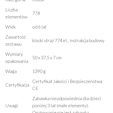
Liczba
774
elementów
Wiek
od 6 lat
Zawartość
klocki straż 774 el., instrukcja budowy
zestawu
Wymiary
50 x 37,5 x 7 cm
opakowania
Waga
1390 g
Certyfikat Jakości i Bezpieczeństwa
Certyfikacja
CE
Zabawka nieodpowiednia dla dzieci
Uwagi
poniżej 3 lat (małe elementy).
Opakowanie nie jest zabawką.