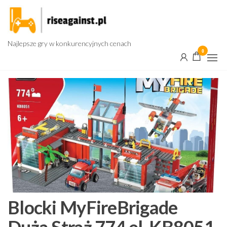
Przejdź
do
treści
Najlepsze gry w konkurencyjnych cenach
0
Blocki MyFireBrigade
Duża Straż 774 el. KB8051