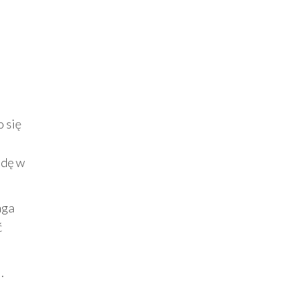
o się
odę w
aga
ć
.