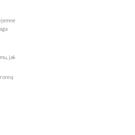
zyjemne
maga
mu, jak
hronną
y