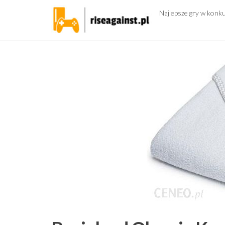
Przejdź
Najlepsze gry w konk
do
treści