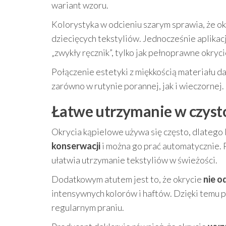
wariant wzoru.
Kolorystyka w odcieniu szarym sprawia, że o
dziecięcych tekstyliów. Jednocześnie aplikacj
„zwykły ręcznik”, tylko jak pełnoprawne okryc
Połączenie estetyki z miękkością materiału d
zarówno w rutynie porannej, jak i wieczornej.
Łatwe utrzymanie w czysto
Okrycia kąpielowe używa się często, dlatego 
konserwacji
i można go prać automatycznie.
ułatwia utrzymanie tekstyliów w świeżości.
Dodatkowym atutem jest to, że okrycie
nie o
intensywnych kolorów i haftów. Dzięki temu 
regularnym praniu.