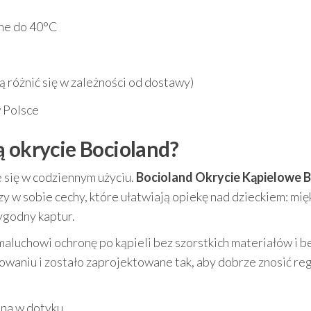
ne do 40°C
 różnić się w zależności od dostawy)
 Polsce
ą okrycie Bocioland?
e się w codziennym użyciu.
Bocioland Okrycie Kąpielowe 
zy w sobie cechy, które ułatwiają opiekę nad dzieckiem: mię
ygodny kaptur.
maluchowi ochronę po kąpieli bez szorstkich materiałów i b
owaniu i zostało zaprojektowane tak, aby dobrze znosić re
mna w dotyku