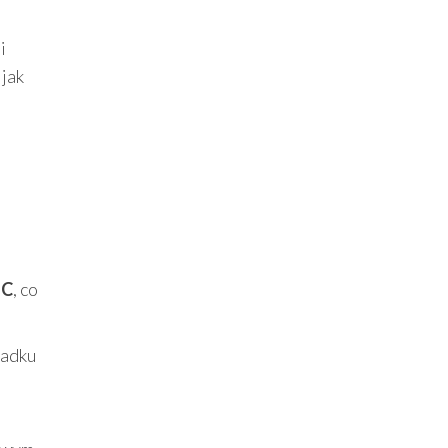
i
 jak
°C
, co
padku