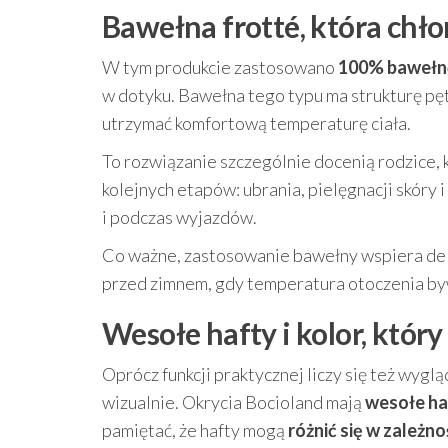
Bawełna frotté, która chło
W tym produkcie zastosowano
100% bawełnę
w dotyku. Bawełna tego typu ma strukturę pę
utrzymać komfortową temperaturę ciała.
To rozwiązanie szczególnie docenią rodzice, k
kolejnych etapów: ubrania, pielęgnacji skóry 
i podczas wyjazdów.
Co ważne, zastosowanie bawełny wspiera delik
przed zimnem, gdy temperatura otoczenia byw
Wesołe hafty i kolor, który
Oprócz funkcji praktycznej liczy się też wyglą
wizualnie. Okrycia Bocioland mają
wesołe ha
pamiętać, że hafty mogą
różnić się w zależn