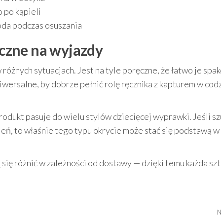
 po kąpieli
oda podczas osuszania
czne na wyjazdy
różnych sytuacjach. Jest na tyle poręczne, że łatwo je spa
iwersalne, by dobrze pełnić rolę ręcznika z kapturem w cod
produkt pasuje do wielu stylów dziecięcej wyprawki. Jeśli s
eń, to właśnie tego typu okrycie może stać się podstawą w
 się różnić w zależności od dostawy — dzięki temu każda sz
N