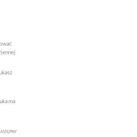
kować
ziennej
zukasz
tuka ma
ASTĘPNY
Następny