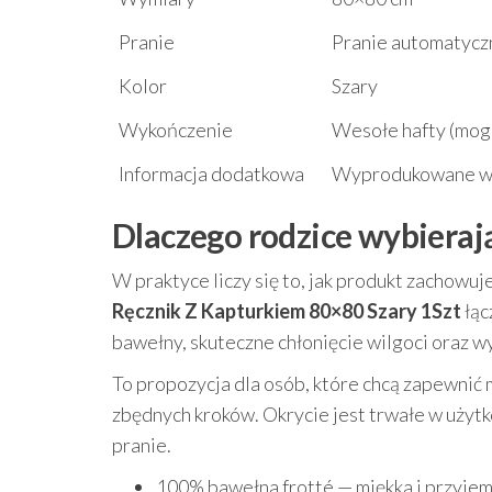
Pranie
Pranie automatycz
Kolor
Szary
Wykończenie
Wesołe hafty (mogą
Informacja dodatkowa
Wyprodukowane w
Dlaczego rodzice wybieraj
W praktyce liczy się to, jak produkt zachowuj
Ręcznik Z Kapturkiem 80×80 Szary 1Szt
łąc
bawełny, skuteczne chłonięcie wilgoci oraz w
To propozycja dla osób, które chcą zapewnić 
zbędnych kroków. Okrycie jest trwałe w użytk
pranie.
100% bawełna frotté — miękka i przyje