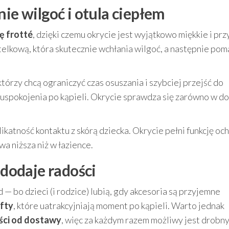
nie wilgoć i otula ciepłem
 frotté
, dzięki czemu okrycie jest wyjątkowo miękkie i pr
telkową, która skutecznie wchłania wilgoć, a następnie po
tórzy chcą ograniczyć czas osuszania i szybciej przejść do
i uspokojenia po kąpieli. Okrycie sprawdza się zarówno w do
atność kontaktu z skórą dziecka. Okrycie pełni funkcję oc
a niższa niż w łazience.
 dodaje radości
d — bo dzieci (i rodzice) lubią, gdy akcesoria są przyjemne
fty
, które uatrakcyjniają moment po kąpieli. Warto jednak
ości od dostawy
, więc za każdym razem możliwy jest drobn