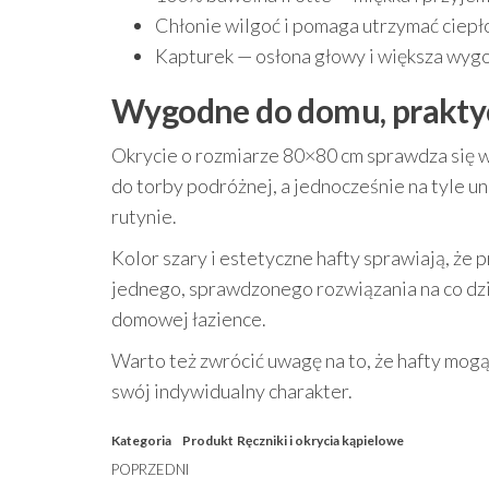
Chłonie wilgoć i pomaga utrzymać ciepło
Kapturek — osłona głowy i większa wyg
Wygodne do domu, prakty
Okrycie o rozmiarze 80×80 cm sprawdza się w 
do torby podróżnej, a jednocześnie na tyle un
rutynie.
Kolor szary i estetyczne hafty sprawiają, że 
jednego, sprawdzonego rozwiązania na co dzi
domowej łazience.
Warto też zwrócić uwagę na to, że hafty mogą
swój indywidualny charakter.
Kategoria
Produkt
Ręczniki i okrycia kąpielowe
Nawigacja
Poprzedni
POPRZEDNI