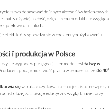
krycie łatwo dopasować do innych akcesoriów łazienkowych 
e i hafty ożywiają całość, dzięki czemu produkt nie wygląda
ie kąpielowe dla malucha.
aje efekt, który sprawdza się w codziennym użytkowaniu —
ści i produkcja w Polsce
liczy się wygoda w pielęgnacji. Ten model jest
łatwy w
 Producent podaje możliwość prania w temperaturze
do 40
dbarwia się
w trakcie użytkowania — co jest istotne w przy
produkt dłużej zachowuje estetyczny wygląd, nawet przy