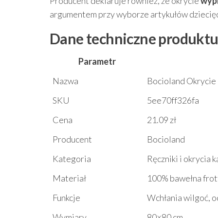
Producent deklaruje również, że okrycie
wyp
argumentem przy wyborze artykułów dziecię
Dane techniczne produkt
Parametr
Nazwa
Bocioland Okrycie
SKU
5ee70ff326fa
Cena
21.09 zł
Producent
Bocioland
Kategoria
Ręczniki i okrycia 
Materiał
100% bawełna frot
Funkcje
Wchłania wilgoć, o
Wymiary
80×80 cm