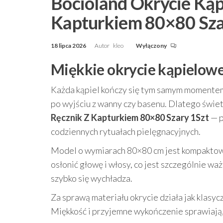
Bocioland Okrycie Ką
Kapturkiem 80×80 Sza
18 lipca 2026
Autor
kleo
Wyłączony
Miękkie okrycie kąpielowe
Każda kąpiel kończy się tym samym momentem: 
po wyjściu z wanny czy basenu. Dlatego świ
Ręcznik Z Kapturkiem 80×80 Szary 1Szt
— p
codziennych rytuałach pielęgnacyjnych.
Model o wymiarach 80×80 cm jest kompaktowy
osłonić głowę i włosy, co jest szczególnie waż
szybko się wychładza.
Za sprawą materiału okrycie działa jak klasyc
Miękkość i przyjemne wykończenie sprawiają,