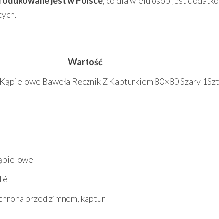
rodukowane jest w Polsce
, co dla wielu osób jest dodat
cych.
u
Wartość
 Kąpielowe Baweła Ręcznik Z Kapturkiem 80×80 Szary 1Szt
kąpielowe
té
chrona przed zimnem, kaptur