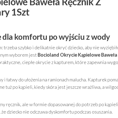
pielowe Baweła Ręcznik Z
ry 1Szt
 dla komfortu po wyjściu z wody
trzeba szybko i delikatnie okryć dziecko, aby nie wyziębił
etnym wyborem jest
Bocioland Okrycie Kąpielowe Baweła
raktyczne, ciepłe okrycie z kapturem, które zapewnia wyg
 i łatwy do ułożenia na ramionach malucha. Kapturek pom
ne tuż po kąpieli, kiedy skóra jest jeszcze wrażliwa, a wilgo
zny ręcznik, ale w formie dopasowanej do potrzeb po kąpieli
 że dziecko nie odczuwa dyskomfortu podczas osuszania.