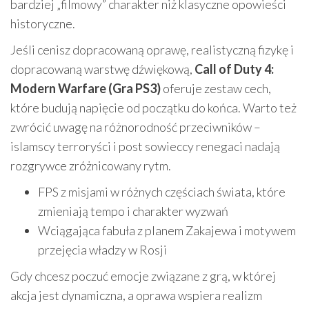
bardziej „filmowy” charakter niż klasyczne opowieści
historyczne.
Jeśli cenisz dopracowaną oprawę, realistyczną fizykę i
dopracowaną warstwę dźwiękową,
Call of Duty 4:
Modern Warfare (Gra PS3)
oferuje zestaw cech,
które budują napięcie od początku do końca. Warto też
zwrócić uwagę na różnorodność przeciwników –
islamscy terroryści i post sowieccy renegaci nadają
rozgrywce zróżnicowany rytm.
FPS z misjami w różnych częściach świata, które
zmieniają tempo i charakter wyzwań
Wciągająca fabuła z planem Zakajewa i motywem
przejęcia władzy w Rosji
Gdy chcesz poczuć emocje związane z grą, w której
akcja jest dynamiczna, a oprawa wspiera realizm