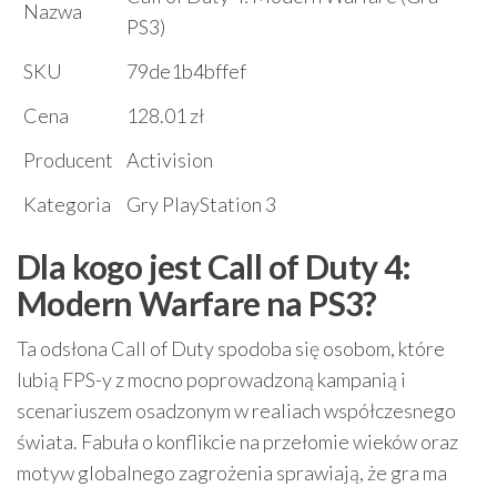
Nazwa
PS3)
SKU
79de1b4bffef
Cena
128.01 zł
Producent
Activision
Kategoria
Gry PlayStation 3
Dla kogo jest Call of Duty 4:
Modern Warfare na PS3?
Ta odsłona Call of Duty spodoba się osobom, które
lubią FPS-y z mocno poprowadzoną kampanią i
scenariuszem osadzonym w realiach współczesnego
świata. Fabuła o konflikcie na przełomie wieków oraz
motyw globalnego zagrożenia sprawiają, że gra ma