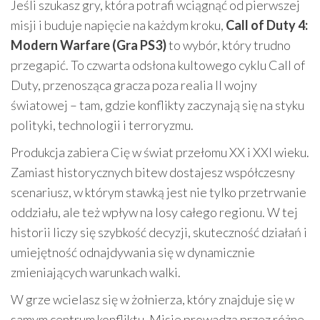
Jeśli szukasz gry, która potrafi wciągnąć od pierwszej
misji i buduje napięcie na każdym kroku,
Call of Duty 4:
Modern Warfare (Gra PS3)
to wybór, który trudno
przegapić. To czwarta odsłona kultowego cyklu Call of
Duty, przenosząca gracza poza realia II wojny
światowej – tam, gdzie konflikty zaczynają się na styku
polityki, technologii i terroryzmu.
Produkcja zabiera Cię w świat przełomu XX i XXI wieku.
Zamiast historycznych bitew dostajesz współczesny
scenariusz, w którym stawką jest nie tylko przetrwanie
oddziału, ale też wpływ na losy całego regionu. W tej
historii liczy się szybkość decyzji, skuteczność działań i
umiejętność odnajdywania się w dynamicznie
zmieniających warunkach walki.
W grze wcielasz się w żołnierza, który znajduje się w
samym centrum konfliktu. Misje prowadzą przez różne