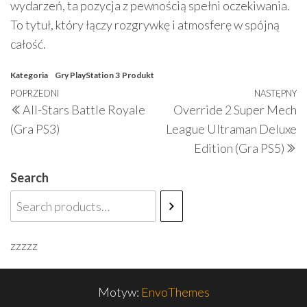
wydarzeń, ta pozycja z pewnością spełni oczekiwania.
To tytuł, który łączy rozgrywkę i atmosferę w spójną
całość.
Kategoria
Gry PlayStation 3
Produkt
Nawigacja
Poprzedni
POPRZEDNI
NASTĘPNY
N
All-Stars Battle Royale
Override 2 Super Mech
wpisu
wpis
w
(Gra PS3)
League Ultraman Deluxe
Edition (Gra PS5)
Search
zzzzz
Motyw:
EnvoThemes