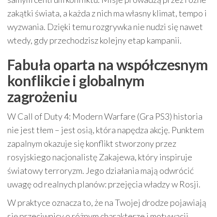
zakątki świata, a każda z nich ma własny klimat, tempo i
wyzwania. Dzięki temu rozgrywka nie nudzi się nawet
wtedy, gdy przechodzisz kolejny etap kampanii.
Fabuła oparta na współczesnym
konflikcie i globalnym
zagrożeniu
W Call of Duty 4: Modern Warfare (Gra PS3) historia
nie jest tłem – jest osią, która napędza akcję. Punktem
zapalnym okazuje się konflikt stworzony przez
rosyjskiego nacjonalistę Zakajewa, który inspiruje
światowy terroryzm. Jego działania mają odwrócić
uwagę od realnych planów: przejęcia władzy w Rosji.
W praktyce oznacza to, że na Twojej drodze pojawiają
się przeciwnicy o różnym charakterze i motywacji.