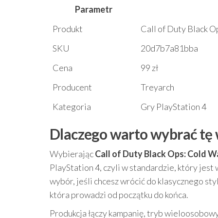
Parametr
Produkt
Call of Duty Black O
SKU
20d7b7a81bba
Cena
99 zł
Producent
Treyarch
Kategoria
Gry PlayStation 4
Dlaczego warto wybrać tę 
Wybierając
Call of Duty Black Ops: Cold W
PlayStation 4, czyli w standardzie, który je
wybór, jeśli chcesz wrócić do klasycznego styl
która prowadzi od początku do końca.
Produkcja łączy kampanię, tryb wieloosobowy