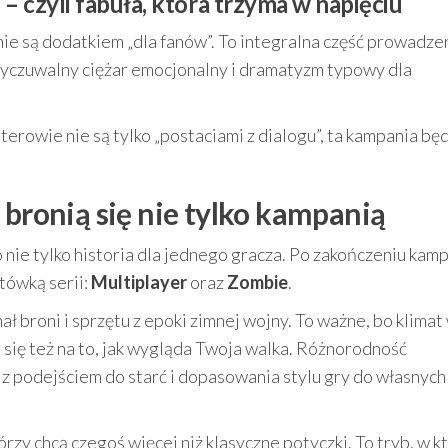
 czyli fabuła, która trzyma w napięciu
e są dodatkiem „dla fanów”. To integralna część prowadze
wyczuwalny ciężar emocjonalny i dramatyzm typowy dla
aterowie nie są tylko „postaciami z dialogu”, ta kampania bę
 bronią się nie tylko kampanią
 nie tylko historia dla jednego gracza. Po zakończeniu kamp
tówką serii:
Multiplayer
oraz
Zombie
.
broni i sprzętu z epoki zimnej wojny. To ważne, bo klimat
 się też na to, jak wygląda Twoja walka. Różnorodność
 podejściem do starć i dopasowania stylu gry do własnych
órzy chcą czegoś więcej niż klasyczne potyczki. To tryb, w 