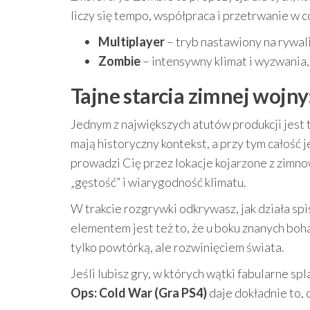
liczy się tempo, współpraca i przetrwanie w 
Multiplayer
– tryb nastawiony na rywali
Zombie
– intensywny klimat i wyzwania,
Tajne starcia zimnej wojny
Jednym z największych atutów produkcji jest t
mają historyczny kontekst, a przy tym całość 
prowadzi Cię przez lokacje kojarzone z zimn
„gęstość” i wiarygodność klimatu.
W trakcie rozgrywki odkrywasz, jak działa spi
elementem jest też to, że u boku znanych boh
tylko powtórką, ale rozwinięciem świata.
Jeśli lubisz gry, w których wątki fabularne spl
Ops: Cold War (Gra PS4)
daje dokładnie to, 