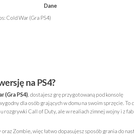
Dane
ps: Cold War (Gra PS4)
wersję na PS4?
ar (Gra PS4)
, dostajesz grę przygotowaną pod konsolę
st wygodny dla osób grających w domu na swoim sprzęcie. To 
u rozgrywki Call of Duty, ale w realiach zimnej wojny i z fab
 oraz Zombie, więc łatwo dopasujesz sposób grania do nast