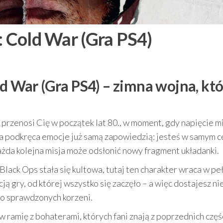
: Cold War (Gra PS4)
ld War (Gra PS4) – zimna wojna, kt
przenosi Cię w początek lat 80., w moment, gdy napięcie m
tóra podkręca emocje już samą zapowiedzią: jesteś w samym 
żda kolejna misja może odsłonić nowy fragment układanki.
a Black Ops stała się kultowa, tutaj ten charakter wraca w pe
ą gry, od której wszystko się zaczęło – a więc dostajesz nie
do sprawdzonych korzeni.
 ramię z bohaterami, których fani znają z poprzednich częśc