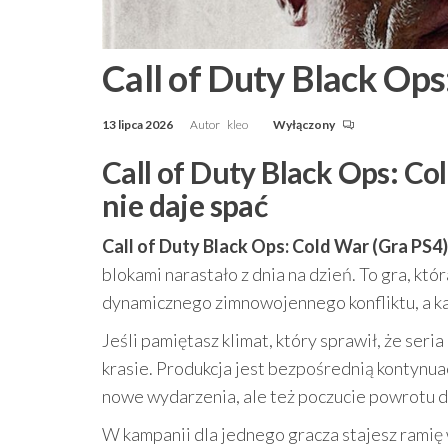
Call of Duty Black Ops
13 lipca 2026
Autor
kleo
Wyłączony
Call of Duty Black Ops: Co
nie daje spać
Call of Duty Black Ops: Cold War (Gra PS4)
blokami narastało z dnia na dzień. To gra, k
dynamicznego zimnowojennego konfliktu, a ka
Jeśli pamiętasz klimat, który sprawił, że seri
krasie. Produkcja jest bezpośrednią kontynuacj
nowe wydarzenia, ale też poczucie powrotu 
W kampanii dla jednego gracza stajesz ramię w