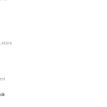
, które
jest
ack