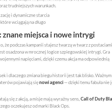
coraz trudniejszych warunkach.
zację i dynamiczne starcia
 które wciągają na długo
: znane miejsca i nowe intrygi
o, że podczas kampanii stajesz twarzą w twarz z postaciami
jest osadzona w mrocznej logice szpiegowskiej intrygi. Gra
owojennymi napięciami, dzięki czemu akcja ma odpowiednią
sek i dlaczego zmiana biegu historii jest tak blisko. Ważnym
aterów pojawiają się
nowi agenci
— dzięki temu fabuła nie 
atają się z akcją, a misje mają wyraźny sens,
Call of Duty Bl
czego oczekujesz od marki Black Ops.