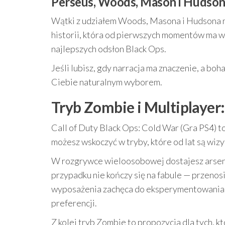
Perseus, Woods, Mason i Hudson –
Wątki z udziałem Woods, Masona i Hudsona ni
historii, która od pierwszych momentów ma 
najlepszych odsłon Black Ops.
Jeśli lubisz, gdy narracja ma znaczenie, a boh
Ciebie naturalnym wyborem.
Tryb Zombie i Multiplayer:
Call of Duty Black Ops: Cold War (Gra PS4) to
możesz wskoczyć w tryby, które od lat są wizy
W rozgrywce wieloosobowej dostajesz arsenał 
przypadku nie kończy się na fabule — przenosi
wyposażenia zachęca do eksperymentowania z
preferencji.
Z kolei tryb Zombie to propozycja dla tych, kt