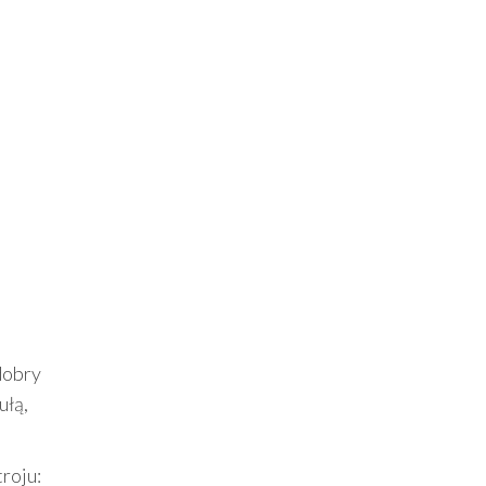
dobry
ułą,
roju: