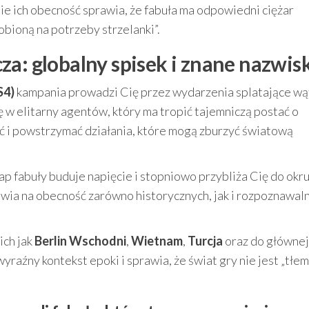
nie ich obecność sprawia, że fabuła ma odpowiedni ciężar
obioną na potrzeby strzelanki”.
za: globalny spisek i znane nazwis
S4)
kampania prowadzi Cię przez wydarzenia splatające wą
ę w elitarny agentów, który ma tropić tajemniczą postać o
eźć i powstrzymać działania, które mogą zburzyć światową
 etap fabuły buduje napięcie i stopniowo przybliża Cię do okr
awia na obecność zarówno historycznych, jak i rozpoznawal
ich jak
Berlin Wschodni
,
Wietnam
,
Turcja
oraz do głównej
yraźny kontekst epoki i sprawia, że świat gry nie jest „tłem”