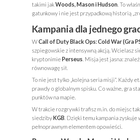
takimi jak
Woods, Mason i Hudson
. To właś
gatunkowy i nie jest przypadkową historią „zr
Kampania dla jednego grac
W
Call of Duty Black Ops: Cold War (Gra P
szpiegowskie z intensywną akcją. Wcielasz si
kryptonimie
Perseus
. Misja jest jasna: znal
równowagę sił.
To nie jest tylko „kolejna seria misji”. Każdy
prawdy o globalnym spisku. Co ważne, gra st
punktów na mapie.
W trakcie rozgrywki trafisz m.in. do miejsc tak
siedziby
KGB
. Dzięki temu kampania zyskuje w
pełnoprawnym elementem opowieści.