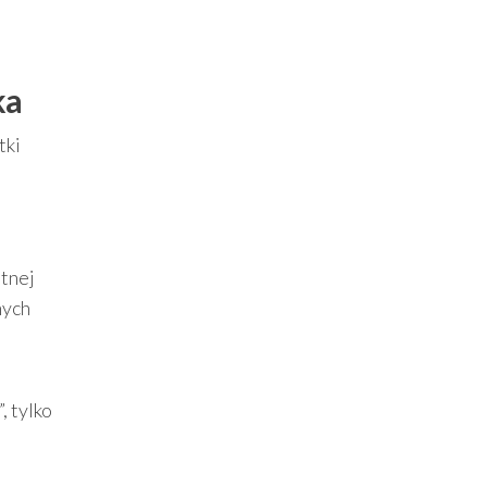
ka
tki
utnej
nych
, tylko