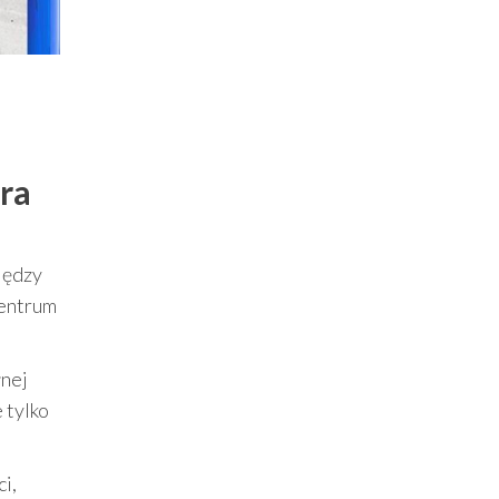
óra
iędzy
centrum
łnej
 tylko
i,