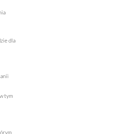
nia
dzie dla
anii
 w tym
którym