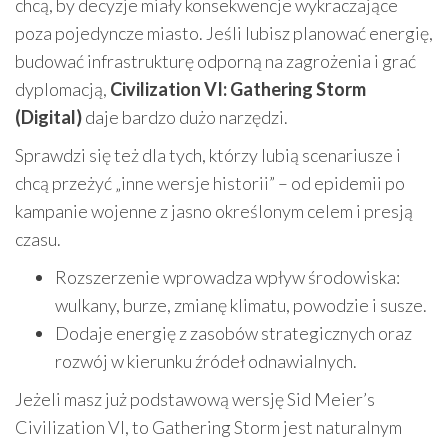
chcą, by decyzje miały konsekwencje wykraczające
poza pojedyncze miasto. Jeśli lubisz planować energię,
budować infrastrukturę odporną na zagrożenia i grać
dyplomacją,
Civilization VI: Gathering Storm
(Digital)
daje bardzo dużo narzędzi.
Sprawdzi się też dla tych, którzy lubią scenariusze i
chcą przeżyć „inne wersje historii” – od epidemii po
kampanie wojenne z jasno określonym celem i presją
czasu.
Rozszerzenie wprowadza wpływ środowiska:
wulkany, burze, zmianę klimatu, powodzie i susze.
Dodaje energię z zasobów strategicznych oraz
rozwój w kierunku źródeł odnawialnych.
Jeżeli masz już podstawową wersję Sid Meier’s
Civilization VI, to Gathering Storm jest naturalnym