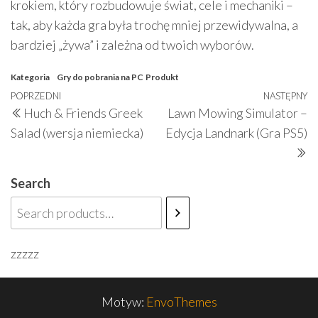
krokiem, który rozbudowuje świat, cele i mechaniki –
tak, aby każda gra była trochę mniej przewidywalna, a
bardziej „żywa” i zależna od twoich wyborów.
Kategoria
Gry do pobrania na PC
Produkt
Nawigacja
Poprzedni
POPRZEDNI
NASTĘPNY
N
Huch & Friends Greek
Lawn Mowing Simulator –
wpisu
wpis
w
Salad (wersja niemiecka)
Edycja Landnark (Gra PS5)
Search
zzzzz
Motyw:
EnvoThemes