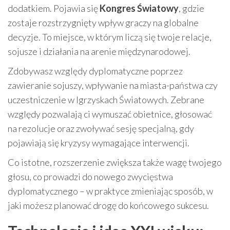
dodatkiem. Pojawia się
Kongres Światowy
, gdzie
zostaje rozstrzygnięty wpływ graczy na globalne
decyzje. To miejsce, w którym liczą się twoje relacje,
sojusze i działania na arenie międzynarodowej.
Zdobywasz względy dyplomatyczne poprzez
zawieranie sojuszy, wpływanie na miasta-państwa czy
uczestniczenie w Igrzyskach Światowych. Zebrane
względy pozwalają ci wymuszać obietnice, głosować
na rezolucje oraz zwoływać sesję specjalną, gdy
pojawiają się kryzysy wymagające interwencji.
Co istotne, rozszerzenie zwiększa także wagę twojego
głosu, co prowadzi do nowego zwycięstwa
dyplomatycznego – w praktyce zmieniając sposób, w
jaki możesz planować drogę do końcowego sukcesu.