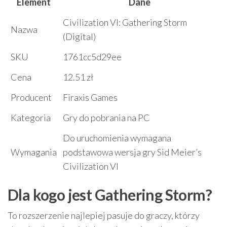
Element
Dane
Civilization VI: Gathering Storm
Nazwa
(Digital)
SKU
1761cc5d29ee
Cena
12.51 zł
Producent
Firaxis Games
Kategoria
Gry do pobrania na PC
Do uruchomienia wymagana
Wymagania
podstawowa wersja gry Sid Meier’s
Civilization VI
Dla kogo jest Gathering Storm?
To rozszerzenie najlepiej pasuje do graczy, którzy