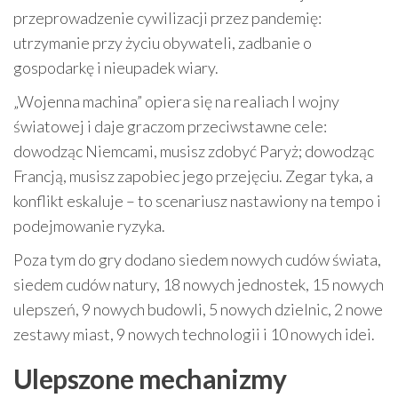
przeprowadzenie cywilizacji przez pandemię:
utrzymanie przy życiu obywateli, zadbanie o
gospodarkę i nieupadek wiary.
„Wojenna machina” opiera się na realiach I wojny
światowej i daje graczom przeciwstawne cele:
dowodząc Niemcami, musisz zdobyć Paryż; dowodząc
Francją, musisz zapobiec jego przejęciu. Zegar tyka, a
konflikt eskaluje – to scenariusz nastawiony na tempo i
podejmowanie ryzyka.
Poza tym do gry dodano siedem nowych cudów świata,
siedem cudów natury, 18 nowych jednostek, 15 nowych
ulepszeń, 9 nowych budowli, 5 nowych dzielnic, 2 nowe
zestawy miast, 9 nowych technologii i 10 nowych idei.
Ulepszone mechanizmy